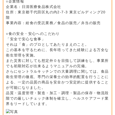
○企業情報
企業名：日清医療食品株式会社
住所：東京都千代田区丸の内2-7-3 東京ビルディング20
階
事業内容：給食の受託業務／食品の販売／弁当の販売
○食の安全・安心へのこだわり
「安全で安心な食事」
それは「食」のプロとしてあたりまえのこと。
この基本を守るために、長年培ってきた経験による万全な
衛生管理を実施。
また災害に対しても想定外０を目指して訓練をし、事業所
でも初期対応が出来るようマニュアルの完備。
さらにセントラルキッチンでの大量調理に関しては、食品
衛生管理の徹底、専門の栄養士の効率的配置を行うことに
よる、一定の品質の商品を安全かつ安定的に提供すること
が可能になりました。
品質・温度管理・製造・加工・調理・製品の保存・物流段
階での厳しいチェック体制を確立し、ヘルスケアフード業
界をリードしています。