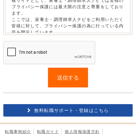
If
you
送信する
are
a
human,
ignore
this
無料転職サポート・登録はこちら
field
転職事例紹介
転職ガイド
個人情報保護方針