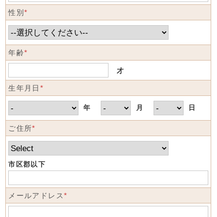
性別
*
年齢
*
才
生年月日
*
年
月
日
ご住所
*
市区郡以下
メールアドレス
*