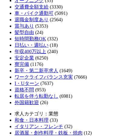
オープニング
(35)
交通費全額支給
(3330)
車・バイク通勤可
(5091)
退職金制度あり
(2564)
賞与あり
(5353)
髪型自由
(24)
短時間勤務OK
(332)
日払い・週払い
(18)
年収400万以上
(240)
安定企業
(6250)
寮完備
(1176)
新卒・第二新卒求人
(1649)
ワークライフバランス充実
(7666)
I・Uターン
(7637)
資格不問
(953)
転居を伴う転勤なし
(6981)
外国籍歓迎
(26)
求人カテゴリ：業態
和食・日本料理
(33)
イタリアン・フレンチ
(32)
居酒屋・創作料理・鉄板・焼肉
(12)