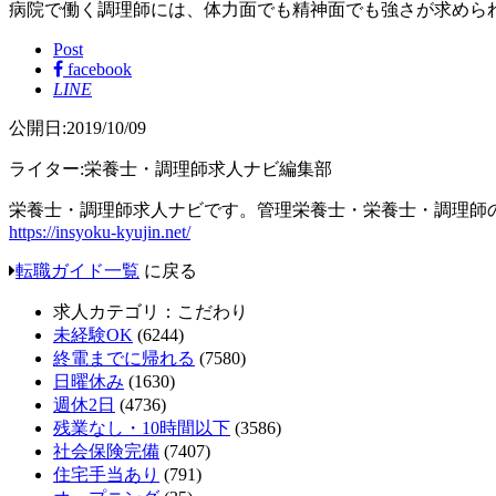
病院で働く調理師には、体力面でも精神面でも強さが求めら
Post
facebook
LINE
公開日:2019/10/09
ライター:栄養士・調理師求人ナビ編集部
栄養士・調理師求人ナビです。管理栄養士・栄養士・調理師
https://insyoku-kyujin.net/
転職ガイド一覧
に戻る
求人カテゴリ：こだわり
未経験OK
(6244)
終電までに帰れる
(7580)
日曜休み
(1630)
週休2日
(4736)
残業なし・10時間以下
(3586)
社会保険完備
(7407)
住宅手当あり
(791)