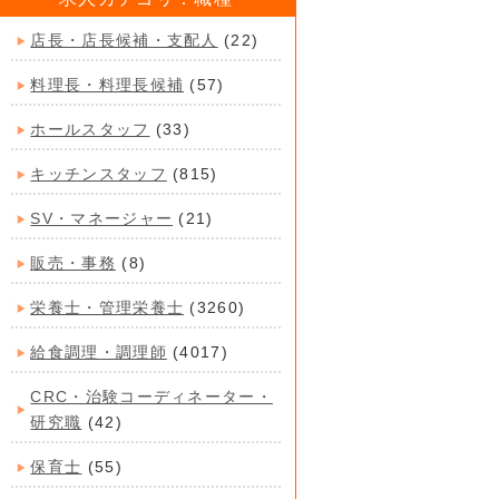
店長・店長候補・支配人
(22)
料理長・料理長候補
(57)
ホールスタッフ
(33)
キッチンスタッフ
(815)
SV・マネージャー
(21)
販売・事務
(8)
栄養士・管理栄養士
(3260)
給食調理・調理師
(4017)
CRC・治験コーディネーター・
研究職
(42)
保育士
(55)