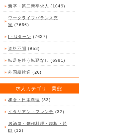
新卒・第二新卒求人
(1649)
ワークライフバランス充
実
(7666)
I・Uターン
(7637)
資格不問
(953)
転居を伴う転勤なし
(6981)
外国籍歓迎
(26)
求人カテゴリ：業態
和食・日本料理
(33)
イタリアン・フレンチ
(32)
居酒屋・創作料理・鉄板・焼
肉
(12)