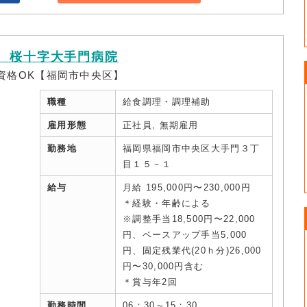
 桜十字大手門病院
無資格OK【福岡市中央区】
職種
給食調理・調理補助
雇用形態
正社員, 無期雇用
勤務地
福岡県福岡市中央区大手門３丁
目１５－１
給与
月給 195,000円〜230,000円
＊経験・年齢による
※調整手当18,500円〜22,000
円、ベースアップ手当5,000
円、固定残業代(20ｈ分)26,000
円〜30,000円含む
＊賞与年2回
勤務時間
06：30～15：30