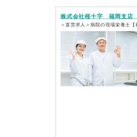
株式会社桜十字 福岡支店
＜直営求人＞病院の現場栄養士【