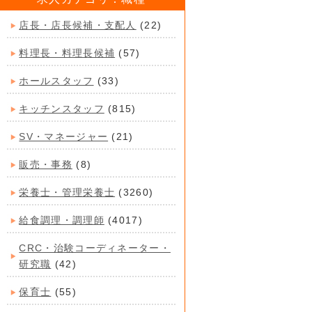
店長・店長候補・支配人
(22)
料理長・料理長候補
(57)
ホールスタッフ
(33)
キッチンスタッフ
(815)
SV・マネージャー
(21)
販売・事務
(8)
栄養士・管理栄養士
(3260)
給食調理・調理師
(4017)
CRC・治験コーディネーター・
研究職
(42)
保育士
(55)