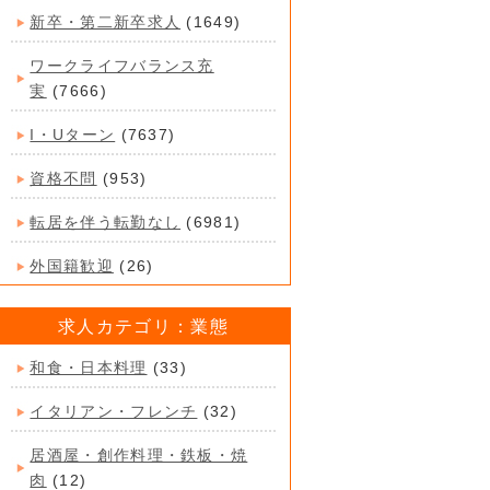
新卒・第二新卒求人
(1649)
ワークライフバランス充
実
(7666)
I・Uターン
(7637)
資格不問
(953)
転居を伴う転勤なし
(6981)
外国籍歓迎
(26)
求人カテゴリ：業態
和食・日本料理
(33)
イタリアン・フレンチ
(32)
居酒屋・創作料理・鉄板・焼
肉
(12)