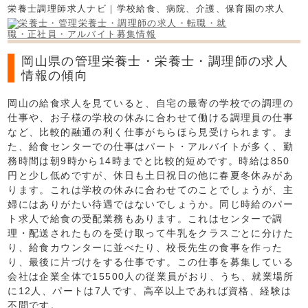
栄養士調理師求人ナビ｜学校給食、病院、介護、保育園の求人
岡山県の管理栄養士・栄養士・調理師の求人
情報の傾向
岡山の給食求人を見ていると、自宅の最寄の学校での調理の
仕事や、お子様の学校の休みに合わせて働ける調理員の仕事
など、比較的融通の利く仕事がちらほら見受けられます。ま
た、給食センターでの仕事はパート・アルバイトが多く、勤
務時間は朝9時から14時までと比較的短めです。時給は850
円と少し低めですが、休日も土日祝日の他に春夏冬休みがあ
ります。これは学校の休みに合わせてのことでしょうが、主
婦にはありがたい待遇ではないでしょうか。同じ時給のパー
ト求人で給食の受配業務もあります。これはセンターで調
理・配送されたものを受け取って牛乳をクラスごとに分けた
り、給食カウンターに並べたり、校長先生の食事を作った
り、最後に片づけをする仕事です。この仕事を募集している
会社は企業全体で15500人の従業員がおり、うち、就業場所
に12人、パートは7人です、高卒以上であれば資格、経験は
不問です。