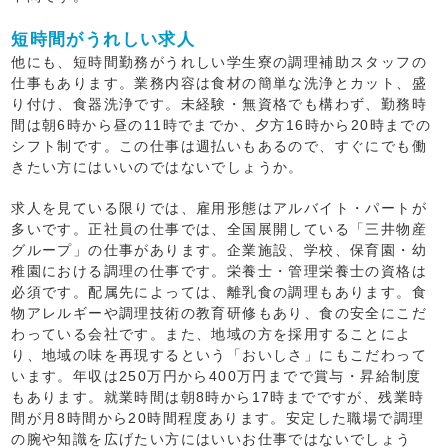
短時間がうれしい求人
他にも、短時間勤務がうれしい学生寮の調理補助スタッフの
仕事もあります。業務内容は食材の簡単な洗浄とカット、盛
り付け、食器洗浄です。未経験・無資格でも構わず、勤務時
間は朝6時から昼の11時でまでか、夕方16時から20時までの
シフト制です。この仕事は週払いもあるので、すぐにでも働
きたい方にはいいのではないでしょうか。
求人を見ている限りでは、雇用形態はアルバイト・パートが
多いです。正社員の仕事では、全国展開している「三井物産
グループ」の仕事があります。企業施設、学校、保育園・幼
稚園における調理の仕事です。栄養士・管理栄養士の資格は
必須です。配属先によっては、離乳食の調理もあります。食
物アレルギーや調理技術の教育研修もあり、食の安全にこだ
わっている会社です。また、地域の方を採用することによ
り、地域の味を再現するという「おいしさ」にもこだわって
います。年収は250万円から400万円までで賞与・昇給制度
もあります。就業時間は朝8時から17時までですが、残業時
間が月8時間から20時間程度あります。安定した職場で調理
の腕や知識を広げたい方にはいいお仕事ではないでしょう