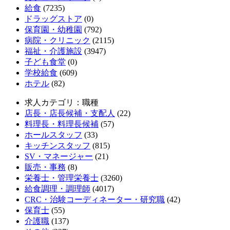
給食
(7235)
ドラッグストア
(0)
保育園・幼稚園
(792)
病院・クリニック
(2115)
福祉・介護施設
(3947)
子ども食堂
(0)
学校給食
(609)
ホテル
(82)
求人カテゴリ：職種
店長・店長候補・支配人
(22)
料理長・料理長候補
(57)
ホールスタッフ
(33)
キッチンスタッフ
(815)
SV・マネージャー
(21)
販売・事務
(8)
栄養士・管理栄養士
(3260)
給食調理・調理師
(4017)
CRC・治験コーディネーター・研究職
(42)
保育士
(55)
介護職
(137)