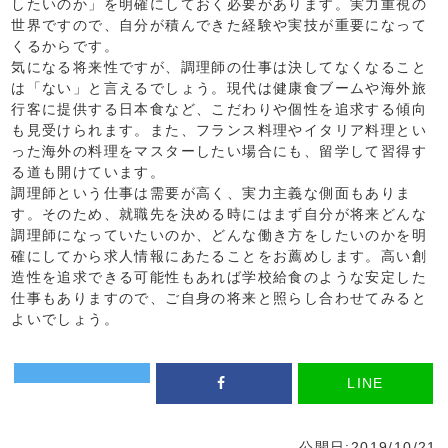
したいのか」を明確にしておく必要があります。実力重視の
世界ですので、自分が積んできた経験や実技が重要になって
くるからです。
気になる将来性ですが、調理師の仕事は決してなくなること
は「ない」と言えるでしょう。現代は健康食ブームや海外旅
行客に提供する日本食など、こだわりや個性を追求する傾向
も見受けられます。また、フランス料理やイタリア料理とい
った海外の料理をマスターしたい場合にも、留学して習得す
る道も開けています。
調理師という仕事は需要が高く、実力主義な側面もありま
す。そのため、就職先を決める時にはまず自分が将来どんな
調理師になっていたいのか、どんな働き方をしたいのかを明
確にしてから求人情報にあたることをお薦めします。高い創
造性を追求できる可能性もあれば学校給食のような安定した
仕事もありますので、ご自身の将来と照らし合わせてみると
よいでしょう。
LINE
公開日:2019/10/21