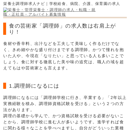
栄養士調理師求人ナビ｜学校給食、病院、介護、保育園の求人
食の芸術家「調理師」の求人数は右肩上が
り！
食材や香辛料、出汁などを工夫して美味しく作るだけでな
く、きめ細やかな盛り付けまでする調理師。かつて憧れを抱
いた人や、今現在「なりたい」と思っている人も多いことで
しょう。食に対する徹底した美や味の追究は、職人の域を超
えてもはや芸術家とも言えます。
1,調理師になるには
調理師になるには「調理師学校に行き、卒業する」「2年以上
実務経験を積み、調理師資格試験を受ける」という２つの方
法があります。
調理の基礎から学んで、かつ資格試験を受ける必要がないこ
とから、調理師学校に進む人が多いようです。進学すれば食
に関わる様々なことを学べべますし、自分がどういった業種