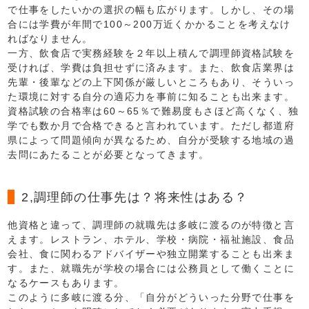
で仕事をしたいかの選択の幅も広がります。しかし、その場
合には学費が年間で100～200万近くかかることを考えなけ
ればなりません。
一方、飲食店で実務経験を２年以上積んで調理師資格試験を
受ければ、学費は負担せずに済みます。また、飲食店業界は
先輩・後輩などの上下関係が厳しいところもあり、そういっ
た環境に対する自分の適応力を事前に知ることも出来ます。
資格試験の合格率は60～65％で難易度もさほど高くなく、独
学でも数か月で合格できると言われています。ただし都道府
県によって問題傾向が異なるため、自分が受験する地域の過
去問にあたることが必要となってきます。
2,調理師の仕事先は？将来性はある？
他資格と違って、調理師の就職先は多岐に渡るのが特徴と言
えます。レストラン、ホテル、学校・病院・福祉施設、食品
会社、食に関わるアドバイザーや独立開業することも出来ま
す。また、就職先が学校の場合には公務員として働くことに
なるケースもあります。
このように多岐に渡る分、「自分がどういった分野で仕事を