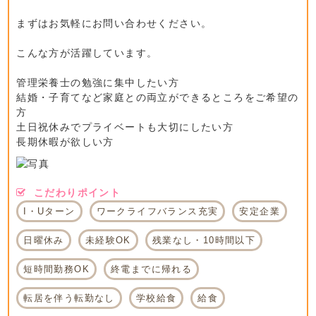
まずはお気軽にお問い合わせください。
こんな方が活躍しています。
管理栄養士の勉強に集中したい方
結婚・子育てなど家庭との両立ができるところをご希望の
方
土日祝休みでプライベートも大切にしたい方
長期休暇が欲しい方
こだわりポイント
I・Uターン
ワークライフバランス充実
安定企業
日曜休み
未経験OK
残業なし・10時間以下
短時間勤務OK
終電までに帰れる
転居を伴う転勤なし
学校給食
給食