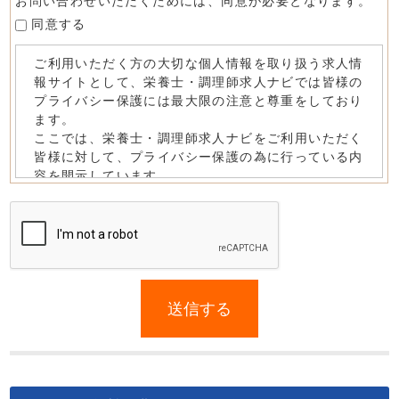
お問い合わせいただくためには、同意が必要となります。
同意する
If
you
送信する
are
a
human,
ignore
this