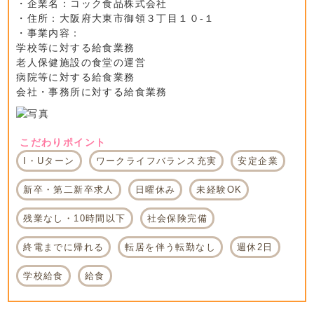
・企業名：コック食品株式会社
・住所：大阪府大東市御領３丁目１０-１
・事業内容：
学校等に対する給食業務
老人保健施設の食堂の運営
病院等に対する給食業務
会社・事務所に対する給食業務
こだわりポイント
I・Uターン
ワークライフバランス充実
安定企業
新卒・第二新卒求人
日曜休み
未経験OK
残業なし・10時間以下
社会保険完備
終電までに帰れる
転居を伴う転勤なし
週休2日
学校給食
給食