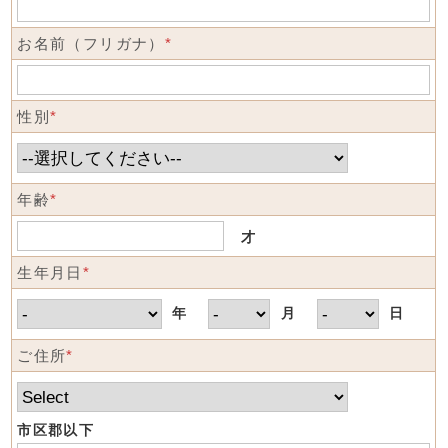
お名前（フリガナ）
*
性別
*
年齢
*
才
生年月日
*
年
月
日
ご住所
*
市区郡以下