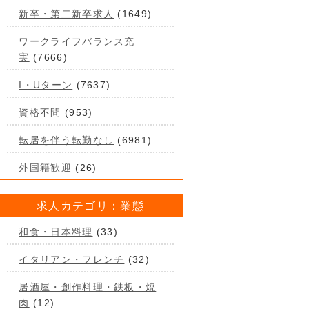
新卒・第二新卒求人
(1649)
ワークライフバランス充
実
(7666)
I・Uターン
(7637)
資格不問
(953)
転居を伴う転勤なし
(6981)
外国籍歓迎
(26)
求人カテゴリ：業態
和食・日本料理
(33)
イタリアン・フレンチ
(32)
居酒屋・創作料理・鉄板・焼
肉
(12)