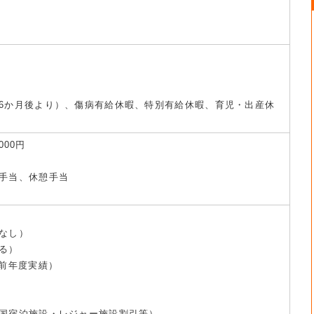
6か月後より）、傷病有給休暇、特別有給休暇、育児・出産休
000円
手当、休憩手当
なし）
る）
/前年度実績）
国宿泊施設・レジャー施設割引等）