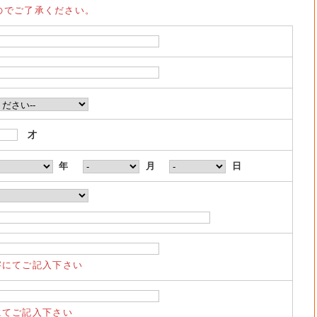
のでご了承ください。
才
年
月
日
字にてご記入下さい
にてご記入下さい