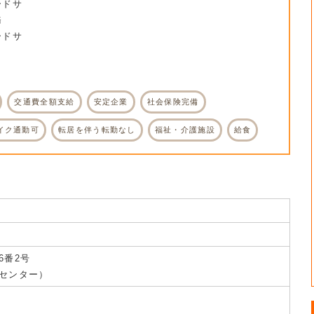
ドサ
務
ドサ
交通費全額支給
安定企業
社会保険完備
イク通勤可
転居を伴う転勤なし
福祉・介護施設
給食
6番2号
センター）