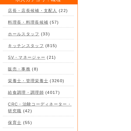
店長・店長候補・支配人
(22)
料理長・料理長候補
(57)
ホールスタッフ
(33)
キッチンスタッフ
(815)
SV・マネージャー
(21)
販売・事務
(8)
栄養士・管理栄養士
(3260)
給食調理・調理師
(4017)
CRC・治験コーディネーター・
研究職
(42)
保育士
(55)