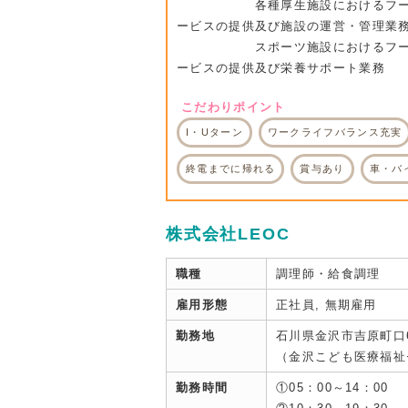
各種厚生施設におけるフー
ービスの提供及び施設の運営・管理業
スポーツ施設におけるフー
ービスの提供及び栄養サポート業務
こだわりポイント
I・Uターン
ワークライフバランス充実
終電までに帰れる
賞与あり
車・バ
株式会社LEOC
職種
調理師・給食調理
雇用形態
正社員, 無期雇用
勤務地
石川県金沢市吉原町口
（金沢こども医療福祉
勤務時間
①05：00～14：00