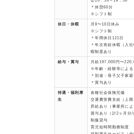
②10：30～19：30
＊休憩60分
※シフト制
休日・休暇
月9〜10日休み
※シフト制
＊年間休日121日
＊年次有給休暇（入社
暇制度あり
給与・賞与
月給197,000円〜220,
※年齢・経験等による
＊別途：母子父子家庭
＊賞与あり
待遇・福利厚
各種社会保険完備
生
交通費実費支給（上限
昇給あり（事業所によ
賞与あり（計2ヶ月分
制服貸与
育児短時間勤務制度
福利厚生サービス（全