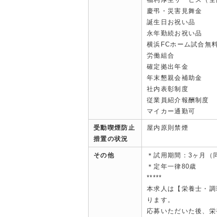
慶弔・災害見舞金
誕生日お祝い品
永年勤続お祝い品
横浜FCホーム試合無
労働組合
確定拠出年金
年末懇親会補助金
社内表彰制度
従業員紹介報酬制度
マイカー通勤可
受動喫煙防止
屋内原則禁煙
措置の状況
その他
＊試用期間：3ヶ月（
＊定年一律80歳
*****
本求人は【栄養士・調
ります。
応募いただいた後、栄