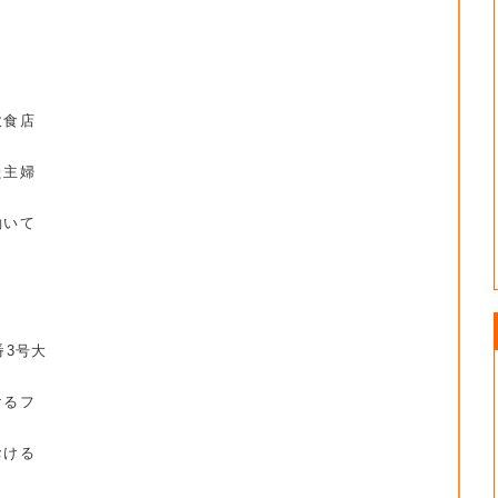
。
飲食店
た主婦
働いて
番3号大
けるフ
ける