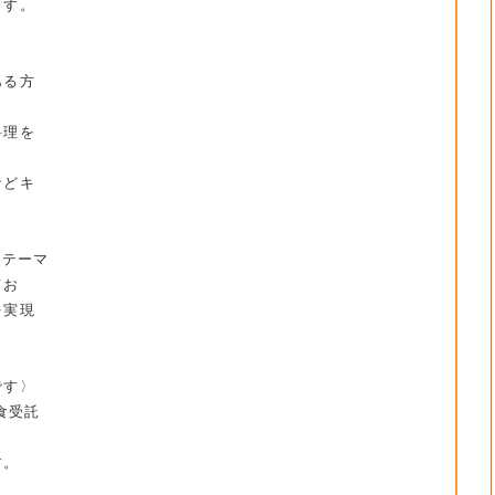
ます。
〉
ある方
料理を
などキ
。
をテーマ
てお
を実現
です〉
食受託
す。