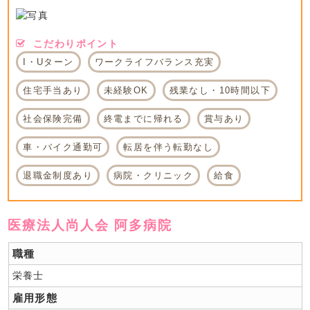
こだわりポイント
I・Uターン
ワークライフバランス充実
住宅手当あり
未経験OK
残業なし・10時間以下
社会保険完備
終電までに帰れる
賞与あり
車・バイク通勤可
転居を伴う転勤なし
退職金制度あり
病院・クリニック
給食
医療法人尚人会 阿多病院
職種
栄養士
雇用形態