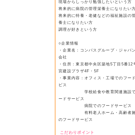
現場からしっかり勉強したいという方
将来的に病院の管理栄養士になりたい
将来的に特養・老健などの福祉施設の
養士になりたい方
調理が好きという方
○企業情報
・企業名：コンパスグループ・ジャパ
会社
・住所：東京都中央区築地5丁目5番12
宮建設プラザ4F・5F
・事業内容：オフィス・工場でのフー
ビス
学校給食や教育関連施設で
ードサービス
病院でのフードサービス
有料老人ホーム・高齢者施
のフードサービス
こだわりポイント