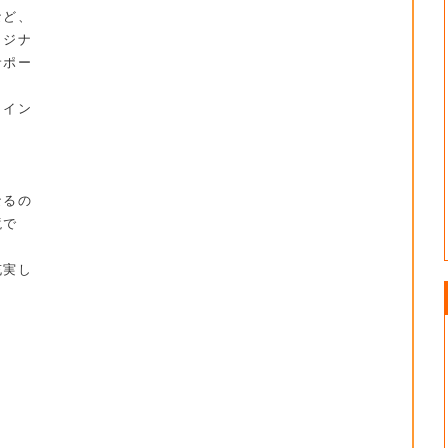
など、
リジナ
サポー
ライン
。
なるの
境で
充実し
。