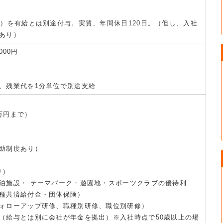
日）を有給とは別途付与。実質、年間休日120日。（但し、入社
あり）
000円
、残業代を1分単位で別途支給
万円まで）
助制度あり）
り）
泊施設・ テーマパーク・遊園地・スポーツクラブの優待利
種共済給付金・団体保険）
ォローアップ研修、職種別研修、職位別研修）
（給与とは別に会社が年金を拠出）※入社時点で50歳以上の場