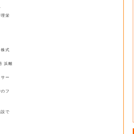
方
管理栄
ン株式
号 浜離
ドサー
のフ
設で