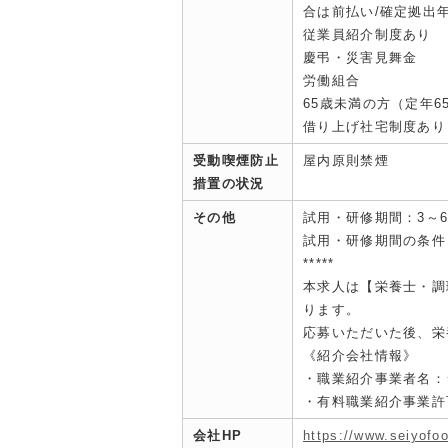
合は前払い/確定拠出
従業員紹介制度あり
慶弔・災害見舞金
労働組合
65歳未満の方（定年6
借り上げ社宅制度あり
受動喫煙防止
屋内原則禁煙
措置の状況
その他
試用・研修期間：3～
試用・研修期間の条件
*****
本求人は【栄養士・調
ります。
応募いただいた後、栄
《紹介会社情報》
・職業紹介事業者名：
・有料職業紹介事業許可：
会社HP
https://www.seiyofoo