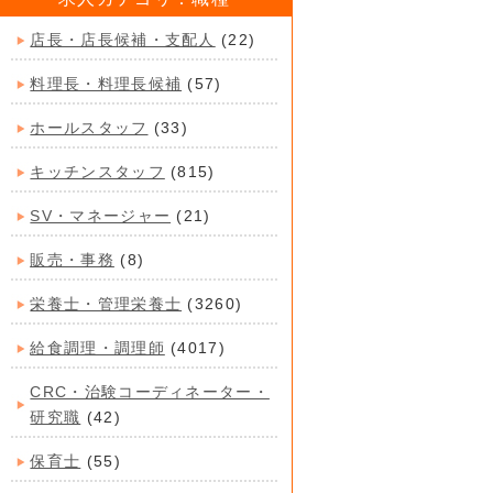
店長・店長候補・支配人
(22)
料理長・料理長候補
(57)
ホールスタッフ
(33)
キッチンスタッフ
(815)
SV・マネージャー
(21)
販売・事務
(8)
栄養士・管理栄養士
(3260)
給食調理・調理師
(4017)
CRC・治験コーディネーター・
研究職
(42)
保育士
(55)