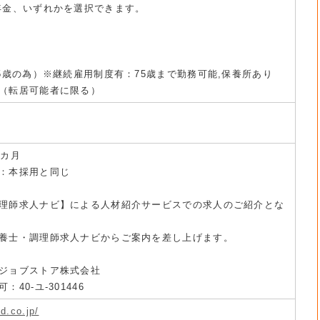
年金、いずれかを選択できます。
5歳の為）※継続雇用制度有：75歳まで勤務可能,保養所あり
（転居可能者に限る）
6カ月
：本採用と同じ
理師求人ナビ】による人材紹介サービスでの求人のご紹介とな
養士・調理師求人ナビからご案内を差し上げます。
ジョブストア株式会社
40-ユ-301446
d.co.jp/