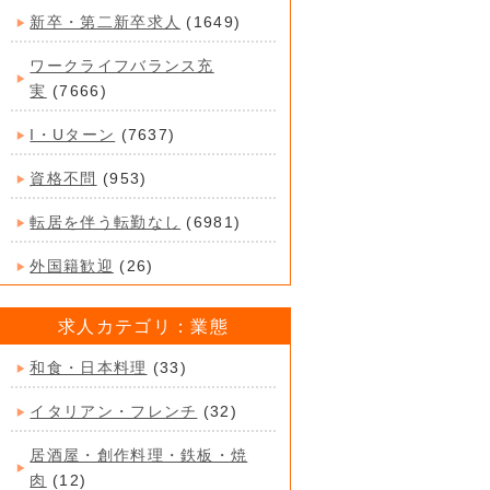
新卒・第二新卒求人
(1649)
ワークライフバランス充
実
(7666)
I・Uターン
(7637)
資格不問
(953)
転居を伴う転勤なし
(6981)
外国籍歓迎
(26)
求人カテゴリ：業態
和食・日本料理
(33)
イタリアン・フレンチ
(32)
居酒屋・創作料理・鉄板・焼
肉
(12)