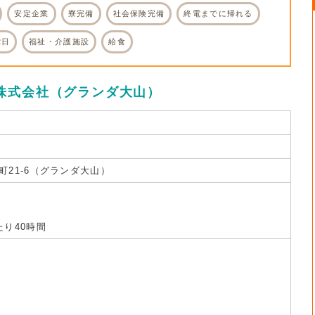
安定企業
寮完備
社会保険完備
終電までに帰れる
2日
福祉・介護施設
給食
株式会社（グランダ大山）
21-6（グランダ大山）
り40時間