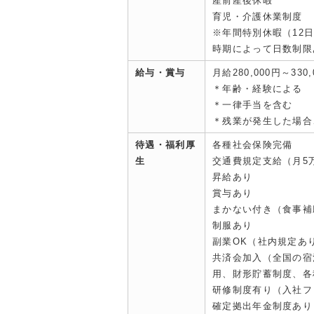
産前産後休暇
育児・介護休業制度
※年間特別休暇（12
時期によって日数制限
給与・賞与
月給280,000円～330,
＊年齢・経験による
＊一律手当を含む
＊残業が発生した場合
待遇・福利厚
各種社会保険完備
生
交通費規定支給（月5
昇給あり
賞与あり
まかない付き（食事補
制服あり
副業OK（社内規定あ
共済会加入（全国の宿
用、財形貯蓄制度、各
研修制度有り（入社フ
確定拠出年金制度あり