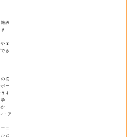
〉
祉施設
いま
者やエ
プでき
〉
ての従
サポー
全うす
に学
いか
パン・ア
レーニ
ナルと