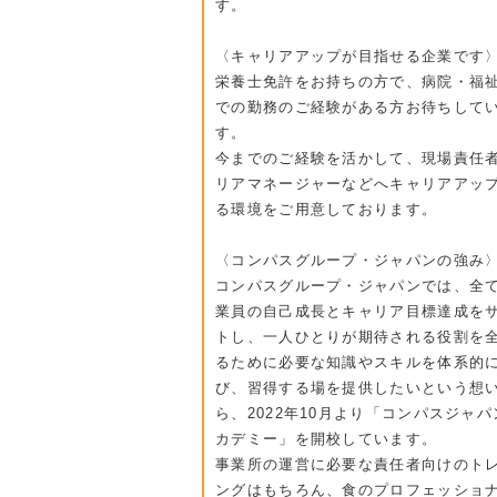
す。
〈キャリアアップが目指せる企業です
栄養士免許をお持ちの方で、病院・福
での勤務のご経験がある方お待ちして
す。
今までのご経験を活かして、現場責任
リアマネージャーなどへキャリアアッ
る環境をご用意しております。
〈コンパスグループ・ジャパンの強み
コンパスグループ・ジャパンでは、全
業員の自己成長とキャリア目標達成を
トし、一人ひとりが期待される役割を
るために必要な知識やスキルを体系的
び、習得する場を提供したいという想
ら、2022年10月より「コンパスジャ
カデミー」を開校しています。
事業所の運営に必要な責任者向けのト
ングはもちろん、食のプロフェッショ