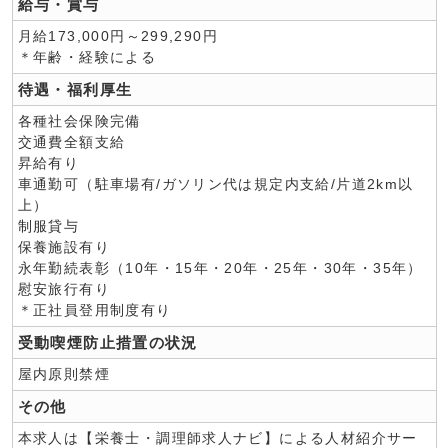
給与・賞与
月給173,000円～299,290円
＊年齢・経験による
待遇・福利厚生
各種社会保険完備
交通費全額支給
昇給有り
車通勤可（駐車場有/ガソリン代は規定内支給/片道2km以
上）
制服貸与
保養施設有り
永年勤続表彰（10年・15年・20年・25年・30年・35年）
慰安旅行有り
＊正社員登用制度有り
受動喫煙防止措置の状況
屋内原則禁煙
その他
本求人は【栄養士・調理師求人ナビ】による人材紹介サー