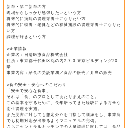
新卒・第二新卒の方
現場からしっかり勉強したいという方
将来的に病院の管理栄養士になりたい方
将来的に特養・老健などの福祉施設の管理栄養士になりた
い方
調理が好きという方
○企業情報
企業名：日清医療食品株式会社
住所：東京都千代田区丸の内2-7-3 東京ビルディング20
階
事業内容：給食の受託業務／食品の販売／弁当の販売
○食の安全・安心へのこだわり
「安全で安心な食事」
それは「食」のプロとしてあたりまえのこと。
この基本を守るために、長年培ってきた経験による万全な
衛生管理を実施。
また災害に対しても想定外０を目指して訓練をし、事業所
でも初期対応が出来るようマニュアルの完備。
さらにセントラルキッチンでの大量調理に関しては、食品