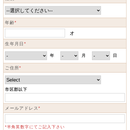
年齢
*
才
生年月日
*
年
月
日
ご住所
*
市区郡以下
メールアドレス
*
*半角英数字にてご記入下さい