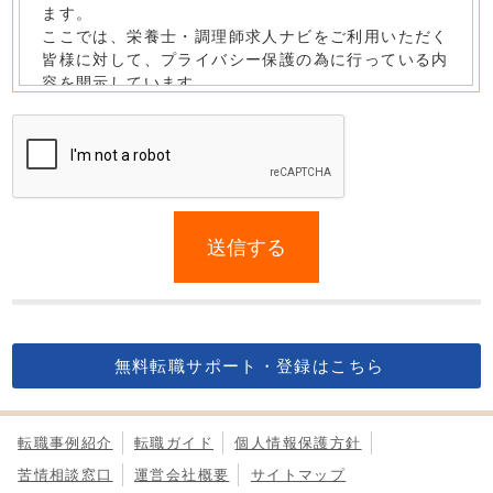
If
you
送信する
are
a
human,
ignore
this
無料転職サポート・登録はこちら
field
転職事例紹介
転職ガイド
個人情報保護方針
苦情相談窓口
運営会社概要
サイトマップ