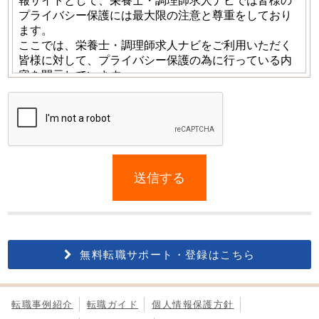
If
you
送信する
are
a
human,
ignore
this
無料転職サポート・登録はこちら
field
転職事例紹介
転職ガイド
個人情報保護方針