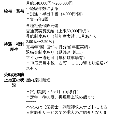
月給148,600円〜205,000円
※経験年数による
給与・賞与
＊別途：早出手当（4,000円/回）
＊賞与年2回
各種社会保険完備
交通費実費支給（上限50,000円/月）
昇給制度あり（前年度実績：1月あたり
2.00％〜2.50％）
待遇・福利
賞与年2回（計3ヶ月分/前年度実績）
厚生
退職金制度あり（勤続3年以上）
マイカー通勤可（無料駐車場有）
＊JR鹿児島本線 古賀、ししぶ駅より送迎バ
ス有り
受動喫煙防
止措置の状
屋内原則禁煙
況
＊試用期間：3ヶ月（同条件）
＊定年一律60歳、再雇用上限65歳まで
*****
本求人は【栄養士・調理師求人ナビ】による
人材紹介サービスでの求人のご紹介となりま