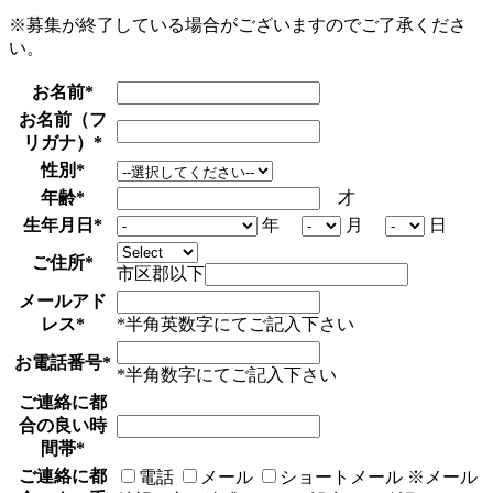
※募集が終了している場合がございますのでご了承くださ
い。
お名前
*
お名前（フ
リガナ）
*
性別
*
年齢
*
才
生年月日
*
年
月
日
ご住所
*
市区郡以下
メールアド
レス
*
*半角英数字にてご記入下さい
お電話番号
*
*半角数字にてご記入下さい
ご連絡に都
合の良い時
間帯
*
ご連絡に都
電話
メール
ショートメール
※メール