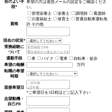
合のよい手
希望の方は迷惑メールの設定をご確認くださ
段
*
い。
管理栄養士
栄養士
調理師
看護師
介護福祉士
保育士
普通自動車運転免
資格
許
その他
現在の状況
*
実務経験に
ついて
通勤手段
車
バイク
電車
自転車・徒歩
希望の報酬
万円
転職の希望
時期
面接希望日
*ご希望日を3日程ほどご記入下さい
志望動機・
自己PR