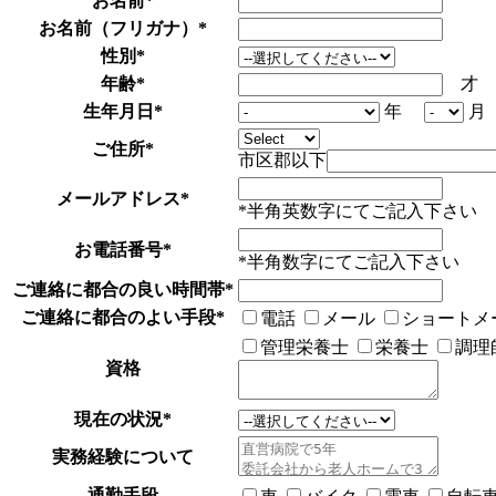
お名前
*
お名前（フリガナ）
*
性別
*
年齢
*
才
生年月日
*
年
ご住所
*
市区郡以下
メールアドレス
*
*半角英数字にてご記入下さい
お電話番号
*
*半角数字にてご記入下さい
ご連絡に都合の良い時間帯
*
ご連絡に都合のよい手段
*
電話
メール
ショートメ
管理栄養士
栄養士
調理
資格
現在の状況
*
実務経験について
通勤手段