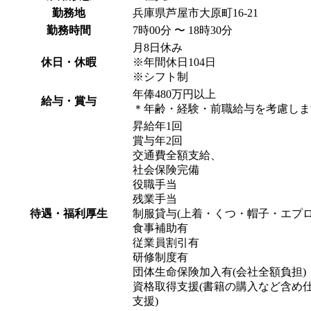
勤務地
兵庫県芦屋市大原町16-21
勤務時間
7時00分 〜 18時30分
月8日休み
休日・休暇
※年間休日104日
※シフト制
年俸480万円以上
給与・賞与
＊年齢・経験・前職給与を考慮しま
昇給年1回
賞与年2回
交通費全額支給、
社会保険完備
役職手当
残業手当
待遇・福利厚生
制服貸与(上着・くつ・帽子・エプロ
食事補助有
従業員割引有
研修制度有
団体生命保険加入有(会社全額負担)
資格取得支援(書籍の購入など含め
支援)