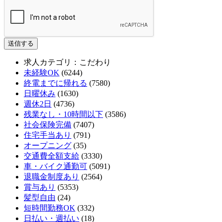
If
送信する
you
are
求人カテゴリ：こだわり
a
未経験OK
(6244)
human,
終電までに帰れる
(7580)
ignore
日曜休み
(1630)
this
週休2日
(4736)
field
残業なし・10時間以下
(3586)
社会保険完備
(7407)
住宅手当あり
(791)
オープニング
(35)
交通費全額支給
(3330)
車・バイク通勤可
(5091)
退職金制度あり
(2564)
賞与あり
(5353)
髪型自由
(24)
短時間勤務OK
(332)
日払い・週払い
(18)