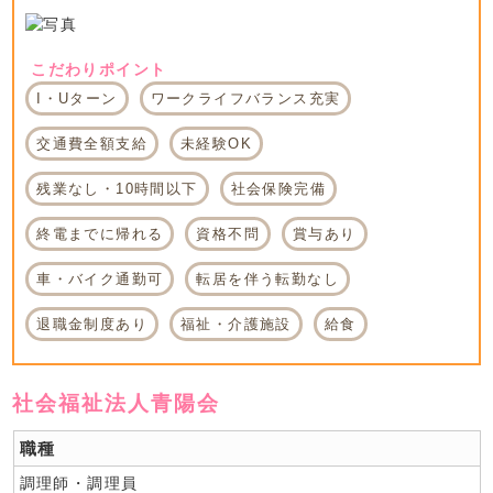
こだわりポイント
I・Uターン
ワークライフバランス充実
交通費全額支給
未経験OK
残業なし・10時間以下
社会保険完備
終電までに帰れる
資格不問
賞与あり
車・バイク通勤可
転居を伴う転勤なし
退職金制度あり
福祉・介護施設
給食
社会福祉法人青陽会
職種
調理師・調理員