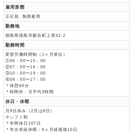
雇用形態
正社員, 無期雇用
勤務地
徳島県徳島市飯谷町上里42-2
勤務時間
変形労働時間制（1ヶ月単位）
①06：00〜15：00
②07：00〜16：00
③10：00〜19：00
④08：00〜17：00
＊休憩60分
＊時間外：月平均3時間
休日・休暇
月9日休み（2月は8日）
※シフト制
＊年間休日107日
＊年次有給休暇：6ヶ月経過後10日