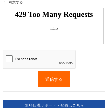
同意する
If
you
送信する
are
a
human,
ignore
this
無料転職サポート・登録はこちら
field