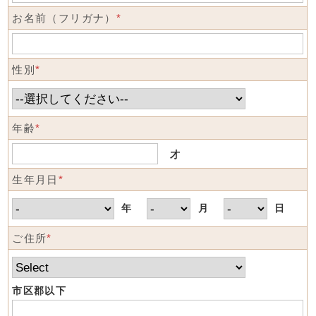
お名前（フリガナ）
*
性別
*
年齢
*
才
生年月日
*
年
月
日
ご住所
*
市区郡以下