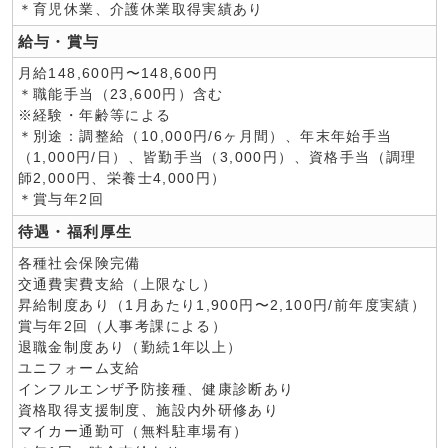
＊育児休業、介護休業取得実績あり
給与・賞与
月給148,600円〜148,600円
＊職能手当（23,600円）含む
※経験・年齢等による
＊別途：調整給（10,000円/6ヶ月間）、年末年始手当
（1,000円/日）、皆勤手当（3,000円）、資格手当（調理
師2,000円、栄養士4,000円）
＊賞与年2回
待遇・福利厚生
各種社会保険完備
交通費実費支給（上限なし）
昇給制度あり（1月あたり1,900円〜2,100円/前年度実績）
賞与年2回（人事考課による）
退職金制度あり（勤続1年以上）
ユニフォーム支給
インフルエンザ予防接種、健康診断あり
資格取得支援制度、施設内外研修あり
マイカー通勤可（無料駐車場有）