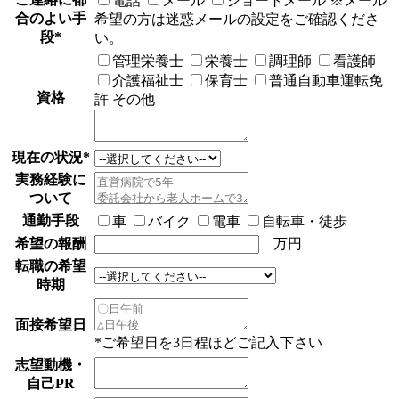
電話
メール
ショートメール
※メール
合のよい手
希望の方は迷惑メールの設定をご確認くださ
段
*
い。
管理栄養士
栄養士
調理師
看護師
介護福祉士
保育士
普通自動車運転免
資格
許
その他
現在の状況
*
実務経験に
ついて
通勤手段
車
バイク
電車
自転車・徒歩
希望の報酬
万円
転職の希望
時期
面接希望日
*ご希望日を3日程ほどご記入下さい
志望動機・
自己PR