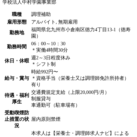
学校法人中村学園事業部
職種
調理補助
雇用形態
アルバイト, 無期雇用
福岡県北九州市小倉南区徳力4丁目13-1（徳寿
勤務地
園）
06：00～10：30
勤務時間
＊実働4時間30分
週2～3日程度休み
休日・休暇
＊シフト制
時給992円〜
給与・賞与
＊資格手当（栄養士又は調理師免許所持者）
有り
交通費規定支給（上限20,000円/月）
待遇・福利
制服貸与
厚生
車通勤可（駐車場有）
受動喫煙防
止措置の状
屋内原則禁煙
況
本求人は【栄養士・調理師求人ナビ】による