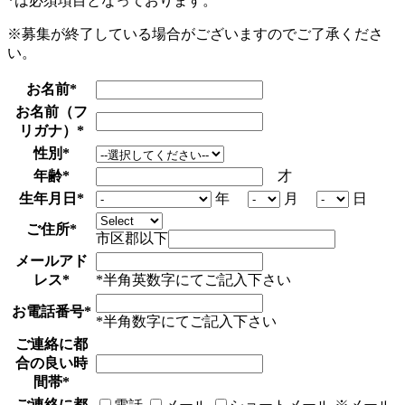
*
は必須項目となっております。
※募集が終了している場合がございますのでご了承くださ
い。
お名前
*
お名前（フ
リガナ）
*
性別
*
年齢
*
才
生年月日
*
年
月
日
ご住所
*
市区郡以下
メールアド
レス
*
*半角英数字にてご記入下さい
お電話番号
*
*半角数字にてご記入下さい
ご連絡に都
合の良い時
間帯
*
ご連絡に都