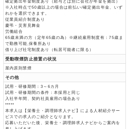
確定拠出年金制度あり（給与とは別に会社が年金を拠出）
※入社時点で50歳以上の場合は前払い/確定拠出年金、いず
れかを選択できます。
従業員紹介制度あり
慶弔・災害見舞金
労働組合
65歳未満の方（定年65歳の為）※継続雇用制度有：75歳ま
で勤務可能,保養所あり
借り上げ社宅制度あり（転居可能者に限る）
受動喫煙防止措置の状況
屋内原則禁煙
その他
試用・研修期間：3～6カ月
試用・研修期間の条件：本採用と同じ
入社半年間、契約社員雇用の場合あり
*****
本求人は【栄養士・調理師求人ナビ】による人材紹介サー
ビスでの求人のご紹介となります。
応募いただいた後、栄養士・調理師求人ナビからご案内を
差し上げます。