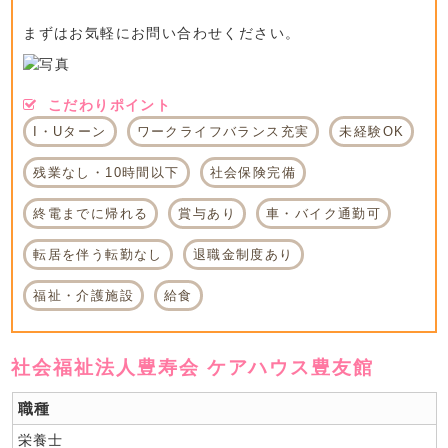
まずはお気軽にお問い合わせください。
こだわりポイント
I・Uターン
ワークライフバランス充実
未経験OK
残業なし・10時間以下
社会保険完備
終電までに帰れる
賞与あり
車・バイク通勤可
転居を伴う転勤なし
退職金制度あり
福祉・介護施設
給食
社会福祉法人豊寿会 ケアハウス豊友館
職種
栄養士