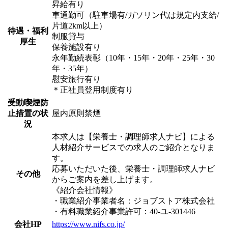
昇給有り
車通勤可（駐車場有/ガソリン代は規定内支給/
片道2km以上）
待遇・福利
制服貸与
厚生
保養施設有り
永年勤続表彰（10年・15年・20年・25年・30
年・35年）
慰安旅行有り
＊正社員登用制度有り
受動喫煙防
止措置の状
屋内原則禁煙
況
本求人は【栄養士・調理師求人ナビ】による
人材紹介サービスでの求人のご紹介となりま
す。
応募いただいた後、栄養士・調理師求人ナビ
その他
からご案内を差し上げます。
《紹介会社情報》
・職業紹介事業者名：ジョブストア株式会社
・有料職業紹介事業許可：40-ユ-301446
会社HP
https://www.nifs.co.jp/