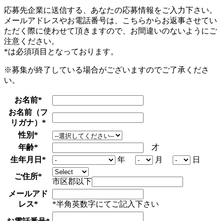
応募先企業に送信する、あなたの応募情報をご入力下さい。
メールアドレスやお電話番号は、こちらからお返事させてい
ただく際に使わせて頂きますので、お間違いのないようにご
注意ください。
*
は必須項目となっております。
※募集が終了している場合がございますのでご了承くださ
い。
お名前
*
お名前（フ
リガナ）
*
性別
*
年齢
*
才
生年月日
*
年
月
日
ご住所
*
市区郡以下
メールアド
レス
*
*半角英数字にてご記入下さい