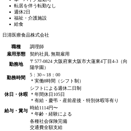
転居を伴う転勤なし
週休2日
福祉・介護施設
給食
日清医療食品株式会社
職種
調理師
雇用形態
契約社員, 無期雇用
〒577-0824 大阪府東大阪市大蓮東4丁目4-3（向
勤務地
陽学園）
5：30～18：00
勤務時間
＊実働8時間（シフト制）
シフトによる週休二日制
休日・休暇
＊年間休日105日
＊有給・慶弔・産前産後・特別休暇等有り
時給1114円〜
給与・賞与
＊年齢・経験による
各種社会保険完備
交通費全額支給