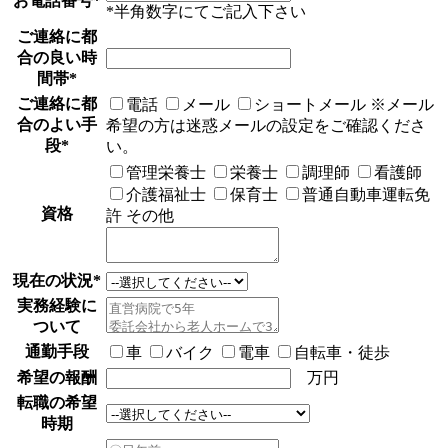
お電話番号
*
*半角数字にてご記入下さい
ご連絡に都
合の良い時
間帯
*
ご連絡に都
電話
メール
ショートメール
※メール
合のよい手
希望の方は迷惑メールの設定をご確認くださ
段
*
い。
管理栄養士
栄養士
調理師
看護師
介護福祉士
保育士
普通自動車運転免
資格
許
その他
現在の状況
*
実務経験に
ついて
通勤手段
車
バイク
電車
自転車・徒歩
希望の報酬
万円
転職の希望
時期