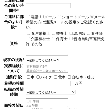
ご連絡に都
合の良い時
間帯
*
ご連絡に都
電話
メール
ショートメール
※メール
合のよい手
希望の方は迷惑メールの設定をご確認くださ
段
*
い。
管理栄養士
栄養士
調理師
看護師
介護福祉士
保育士
普通自動車運転免
資格
許
その他
現在の状況
*
実務経験に
ついて
通勤手段
車
バイク
電車
自転車・徒歩
希望の報酬
万円
転職の希望
時期
面接希望日