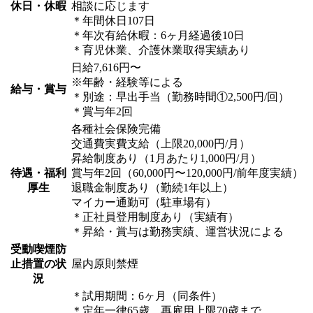
休日・休暇
相談に応じます
＊年間休日107日
＊年次有給休暇：6ヶ月経過後10日
＊育児休業、介護休業取得実績あり
日給7,616円〜
※年齢・経験等による
給与・賞与
＊別途：早出手当（勤務時間①2,500円/回）
＊賞与年2回
各種社会保険完備
交通費実費支給（上限20,000円/月）
昇給制度あり（1月あたり1,000円/月）
待遇・福利
賞与年2回（60,000円〜120,000円/前年度実績）
厚生
退職金制度あり（勤続1年以上）
マイカー通勤可（駐車場有）
＊正社員登用制度あり（実績有）
＊昇給・賞与は勤務実績、運営状況による
受動喫煙防
止措置の状
屋内原則禁煙
況
＊試用期間：6ヶ月（同条件）
＊定年一律65歳、再雇用上限70歳まで