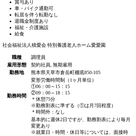
賞与あり
車・バイク通勤可
転居を伴う転勤なし
退職金制度あり
福祉・介護施設
給食
社会福祉法人積愛会 特別養護老人ホーム愛愛園
職種
調理員
雇用形態
契約社員, 無期雇用
勤務地
熊本県天草市倉岳町棚底850-105
変形労働時間制（1ヶ月単位）
①06：00～15：15
②09：00～18：15
勤務時間
＊休憩75分
※勤務割表に準ずる（①は月7回程度）
＊時間外：なし
基本的に週休2日ですが、勤務割表により毎月
変更あり
※就業日・時間・休日等については、面接時