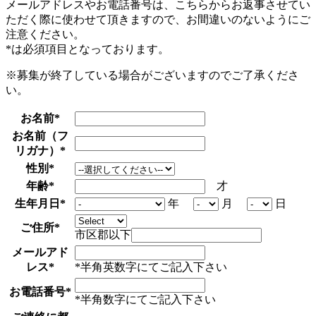
メールアドレスやお電話番号は、こちらからお返事させてい
ただく際に使わせて頂きますので、お間違いのないようにご
注意ください。
*
は必須項目となっております。
※募集が終了している場合がございますのでご了承くださ
い。
お名前
*
お名前（フ
リガナ）
*
性別
*
年齢
*
才
生年月日
*
年
月
日
ご住所
*
市区郡以下
メールアド
レス
*
*半角英数字にてご記入下さい
お電話番号
*
*半角数字にてご記入下さい