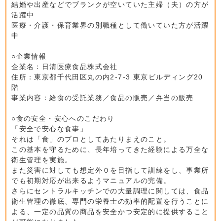
結婚や出産などでブランクが空いていた主婦（夫）の方が
活躍中
医療・介護・保育業界の別職種として働いていた方が活躍
中
○企業情報
企業名：日清医療食品株式会社
住所：東京都千代田区丸の内2-7-3 東京ビルディング20
階
事業内容：給食の受託業務／食品の販売／弁当の販売
○食の安全・安心へのこだわり
「安全で安心な食事」
それは「食」のプロとしてあたりまえのこと。
この基本を守るために、長年培ってきた経験による万全な
衛生管理を実施。
また災害に対しても想定外０を目指して訓練をし、事業所
でも初期対応が出来るようマニュアルの完備。
さらにセントラルキッチンでの大量調理に関しては、食品
衛生管理の徹底、専門の栄養士の効率的配置を行うことに
よる、一定の品質の商品を安全かつ安定的に提供すること