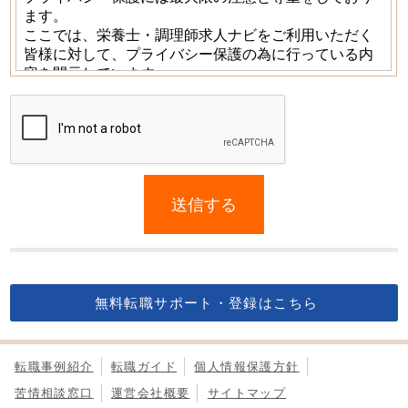
If
you
送信する
are
a
human,
ignore
this
無料転職サポート・登録はこちら
field
転職事例紹介
転職ガイド
個人情報保護方針
苦情相談窓口
運営会社概要
サイトマップ