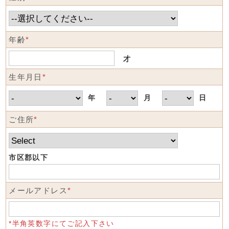
年齢
*
才
生年月日
*
年
月
日
ご住所
*
市区郡以下
メールアドレス
*
*半角英数字にてご記入下さい