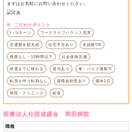
まずはお気軽にお問い合わせください。
こだわりポイント
I・Uターン
ワークライフバランス充実
交通費全額支給
住宅手当あり
未経験OK
残業なし・10時間以下
社会保険完備
終電までに帰れる
賞与あり
車・バイク通勤可
転居を伴う転勤なし
退職金制度あり
週休2日
病院・クリニック
給食
医療法人社団成蹊会 岡田病院
職種