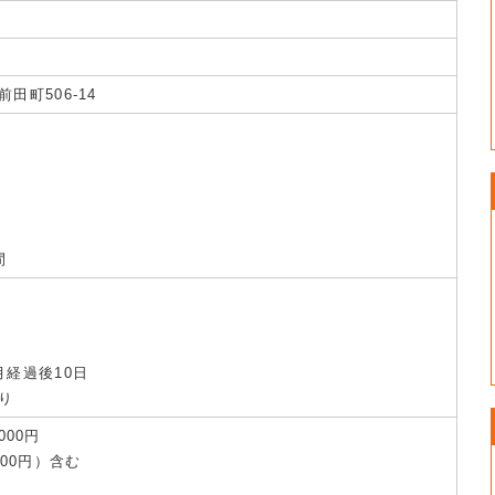
田町506-14
間
）
月経過後10日
り
000円
000円）含む