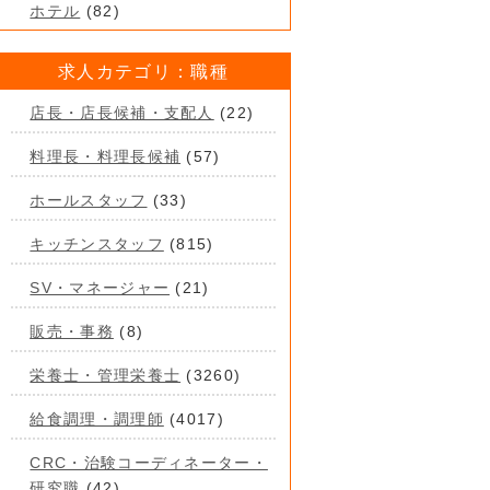
ホテル
(82)
求人カテゴリ：職種
店長・店長候補・支配人
(22)
料理長・料理長候補
(57)
ホールスタッフ
(33)
キッチンスタッフ
(815)
SV・マネージャー
(21)
販売・事務
(8)
栄養士・管理栄養士
(3260)
給食調理・調理師
(4017)
CRC・治験コーディネーター・
研究職
(42)