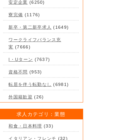
安定企業
(6250)
寮完備
(1176)
新卒・第二新卒求人
(1649)
ワークライフバランス充
実
(7666)
I・Uターン
(7637)
資格不問
(953)
転居を伴う転勤なし
(6981)
外国籍歓迎
(26)
求人カテゴリ：業態
和食・日本料理
(33)
イタリアン・フレンチ
(32)