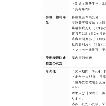
＊別途：家族手当（3,50
＊賞与年2回
待遇・福利厚
各種社会保険完備
生
交通費実費支給（上限
昇給制度あり（1月あた
賞与年2回（計2ヶ月分
退職金制度あり（勤続
社内食利用可（1食20
＊マイカー通勤可：要
受動喫煙防止
屋内原則禁煙
措置の状況
その他
＊試用期間：3ヶ月（
＊定年一律65歳、再雇
＊屋外に喫煙場所設置
*****
本求人は【栄養士・調
ります。
応募いただいた後、栄