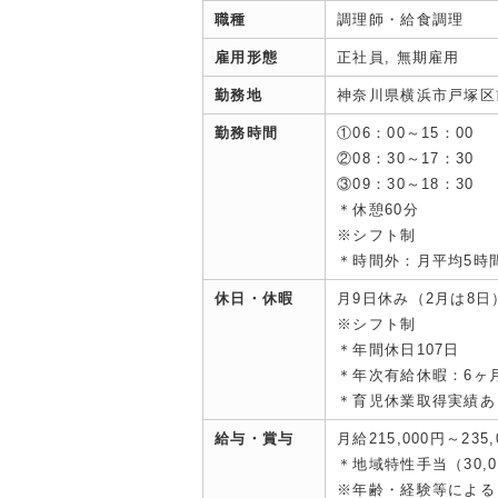
職種
調理師・給食調理
雇用形態
正社員, 無期雇用
勤務地
神奈川県横浜市戸塚区前
勤務時間
①06：00～15：00
②08：30～17：30
③09：30～18：30
＊休憩60分
※シフト制
＊時間外：月平均5時
休日・休暇
月9日休み（2月は8日
※シフト制
＊年間休日107日
＊年次有給休暇：6ヶ
＊育児休業取得実績あ
給与・賞与
月給215,000円～235,
＊地域特性手当（30,
※年齢・経験等による