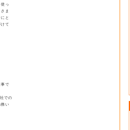
を使っ
、さま
者にと
がけて
仕事で
会社での
勤務い
。