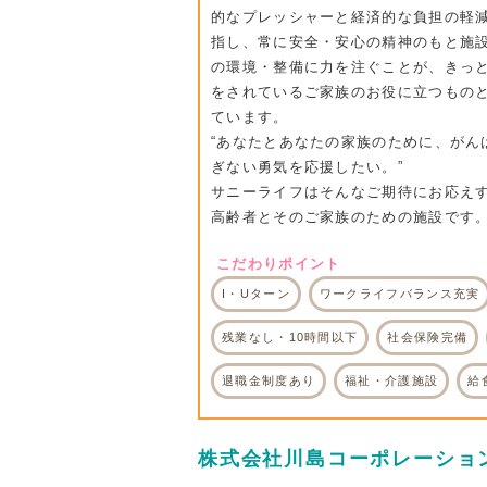
的なプレッシャーと経済的な負担の軽
指し、常に安全・安心の精神のもと施
の環境・整備に力を注ぐことが、きっ
をされているご家族のお役に立つもの
ています。
“あなたとあなたの家族のために、がん
ぎない勇気を応援したい。”
サニーライフはそんなご期待にお応え
高齢者とそのご家族のための施設です
こだわりポイント
I・Uターン
ワークライフバランス充実
残業なし・10時間以下
社会保険完備
退職金制度あり
福祉・介護施設
給
株式会社川島コーポレーショ