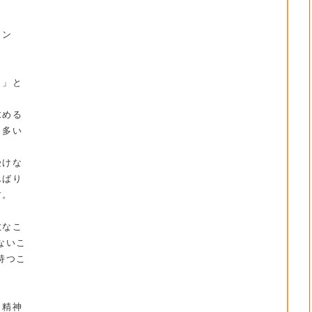
ョン
。」と
求める
も多い
受けな
んばり
す。
敵なこ
ないこ
持つこ
う精神