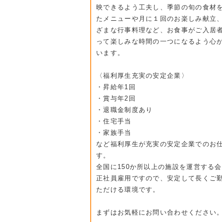
映できるよう工夫し、季節の旬の食材
たメニューや月に１回のお楽しみ献立
ざまな行事料理など、お食事がご入居
って楽しみな時間の一つになるよう心
います。
〈福利厚生充実の安定企業〉
・昇給年1回
・賞与年2回
・退職金制度あり
・住宅手当
・家族手当
など福利厚生が充実の安定企業でのお
す。
全国に150か所以上の施設を運営する
正社員雇用ですので、安定して長くご
ただける環境です。
まずはお気軽にお問い合わせください