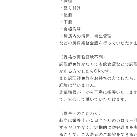
・調理
・盛り付け
・配膳
・下膳
・食器洗浄
・厨房内の清掃、衛生管理
などの厨房業務全般を行っていただき
〈資格や実務経験不問〉
調理師免許がなくても飲食店などで調
がある方でしたらOKです。
また調理師免許をお持ちの方でしたら
経験は問いません。
先輩職員が一から丁寧に指導いたしま
で、安心して働いていただけます。
〈食事へのこだわり〉
献立は栄養士が１日当たりのカロリー
するだけでなく、定期的に嗜好調査を
ることで、ご入居者のご希望をできる