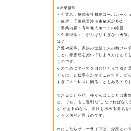
○企業情報
・企業名：株式会社川島コーポレーシ
・住所：千葉県君津市東猪原248-2
・事業内容：有料老人ホームの経営
・企業理念：「がんばりすぎない勇気
は？
介護や家事、家族の世話で人の助けを
ことに罪悪感を抱いてしまう方はとて
ものです。
そのためにすべてを自分ひとりで引き
くては、と仕事をかかえこみすぎ、が
すぎてストレスに陥ることもあるので
できることを精一杯がんばることは素
と。でも、もし過剰な“しなければなら
と”があるのなら、助けを求める勇気を
とも大切だと思うのです。
わたしたちサニーライフは、介護とい