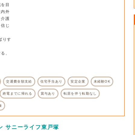
減を目
設内外
と介護
と信じ
ばりす
する、
。
交通費全額支給
住宅手当あり
安定企業
未経験OK
終電までに帰れる
賞与あり
転居を伴う転勤なし
食
ン サニーライフ東戸塚