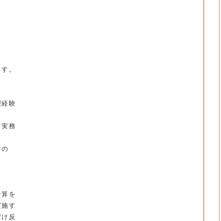
ます。
理経験
、実務
すの
計算を
実施す
だけ反