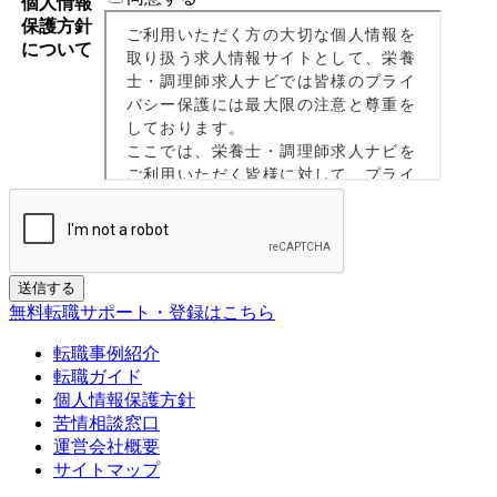
個人情報
保護方針
について
If
送信する
you
無料転職サポート・登録はこちら
are
a
転職事例紹介
human,
転職ガイド
ignore
個人情報保護方針
this
苦情相談窓口
field
運営会社概要
サイトマップ