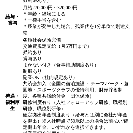
数制限あり）
月給270,000円～320,000円
＊年齢・経験による
給与・
＊一律手当を含む
賞与
＊残業が発生した場合、残業代を1分単位で別途支
給
各種社会保険完備
交通費規定支給（月5万円まで）
昇給あり
賞与あり
まかない付き（食事補助制度あり）
制服あり
副業OK（社内規定あり）
共済会加入（全国の宿泊施設・ テーマパーク・遊
園地・スポーツクラブの優待利用、財形貯蓄制
待遇・
度、各種共済給付金・団体保険）
福利厚
研修制度有り（入社フォローアップ研修、職種別
生
研修、職位別研修）
確定拠出年金制度あり（給与とは別に会社が年金
を拠出）※入社時点で50歳以上の場合は前払い/確
定拠出年金、いずれかを選択できます。