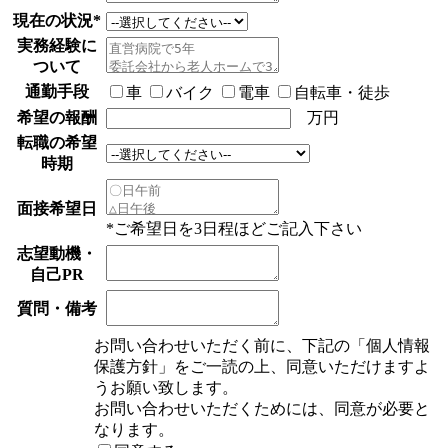
現在の状況
*
実務経験に
ついて
通勤手段
車
バイク
電車
自転車・徒歩
希望の報酬
万円
転職の希望
時期
面接希望日
*ご希望日を3日程ほどご記入下さい
志望動機・
自己PR
質問・備考
お問い合わせいただく前に、下記の「個人情報
保護方針」をご一読の上、同意いただけますよ
うお願い致します。
お問い合わせいただくためには、同意が必要と
なります。