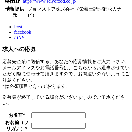
会社HP
https://www.seiyofood.co.jp/
情報提供
ジョブストア株式会社（栄養士調理師求人ナ
元
ビ）
Post
facebook
LINE
求人への応募
応募先企業に送信する、あなたの応募情報をご入力下さい。
メールアドレスやお電話番号は、こちらからお返事させてい
ただく際に使わせて頂きますので、お間違いのないようにご
注意ください。
*
は必須項目となっております。
※募集が終了している場合がございますのでご了承くださ
い。
お名前
*
お名前（フ
リガナ）
*