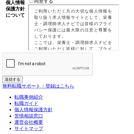
同意する
個人情報
保護方針
について
If
送信する
you
無料転職サポート・登録はこちら
are
a
転職事例紹介
human,
転職ガイド
ignore
個人情報保護方針
this
苦情相談窓口
field
運営会社概要
サイトマップ