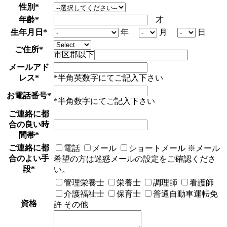
性別
*
年齢
*
才
生年月日
*
年
月
日
ご住所
*
市区郡以下
メールアド
レス
*
*半角英数字にてご記入下さい
お電話番号
*
*半角数字にてご記入下さい
ご連絡に都
合の良い時
間帯
*
ご連絡に都
電話
メール
ショートメール
※メール
合のよい手
希望の方は迷惑メールの設定をご確認くださ
段
*
い。
管理栄養士
栄養士
調理師
看護師
介護福祉士
保育士
普通自動車運転免
資格
許
その他