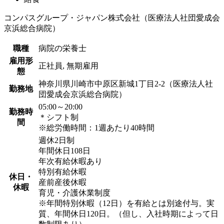
コンパスグループ・ジャパン株式会社（医療法人社団愛成会
京浜総合病院）
職種
病院の栄養士
雇用形
正社員, 無期雇用
態
神奈川県川崎市中原区新城1丁目2-2（医療法人社
勤務地
団愛成会京浜総合病院）
05:00～20:00
勤務時
＊シフト制
間
※総労働時間：1週あたり40時間
週休2日制
年間休日108日
年次有給休暇あり
特別有給休暇
休日・
産前産後休暇
休暇
育児・介護休業制度
※年間特別休暇（12日）を有給とは別途付与。実
質、年間休日120日。（但し、入社時期によって日