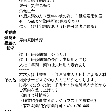
従業員紹介制度あり
慶弔・災害見舞金
労働組合
65歳未満の方（定年65歳の為）※継続雇用制度
有：75歳まで勤務可能,保養所あり
借り上げ社宅制度あり（転居可能者に限る）
受動喫
煙防止
屋内原則禁煙
措置の
状況
試用・研修期間：3～6カ月
試用・研修期間の条件：本採用と同じ
入社半年間、契約社員雇用の場合あり
*****
本求人は【栄養士・調理師求人ナビ】による人材
紹介サービスでの求人のご紹介となります。
その他
応募いただいた後、栄養士・調理師求人ナビから
ご案内を差し上げます。
《紹介会社情報》
・職業紹介事業者名：ジョブストア株式会社
・有料職業紹介事業許可：40-ユ-301446