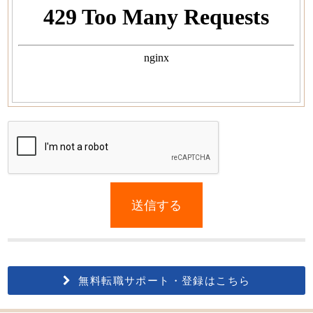
If
you
送信する
are
a
human,
ignore
this
無料転職サポート・登録はこちら
field