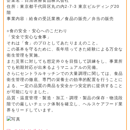
企業名：日清医療食品株式会社
住所：東京都千代田区丸の内2-7-3 東京ビルディング20
階
事業内容：給食の受託業務／食品の販売／弁当の販売
○食の安全・安心へのこだわり
「安全で安心な食事」
それは「食」のプロとしてあたりまえのこと。
この基本を守るために、長年培ってきた経験による万全な
衛生管理を実施。
また災害に対しても想定外０を目指して訓練をし、事業所
でも初期対応が出来るようマニュアルの完備。
さらにセントラルキッチンでの大量調理に関しては、食品
衛生管理の徹底、専門の栄養士の効率的配置を行うことに
よる、一定の品質の商品を安全かつ安定的に提供すること
が可能になりました。
品質・温度管理・製造・加工・調理・製品の保存・物流段
階での厳しいチェック体制を確立し、ヘルスケアフード業
界をリードしています。