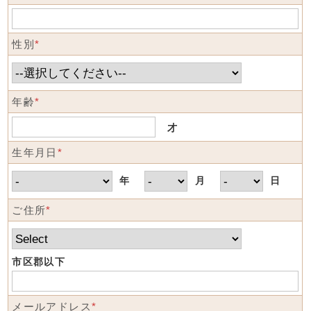
性別
*
年齢
*
才
生年月日
*
年
月
日
ご住所
*
市区郡以下
メールアドレス
*