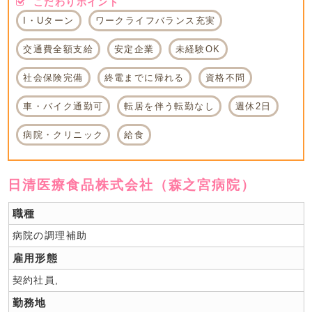
こだわりポイント
I・Uターン
ワークライフバランス充実
交通費全額支給
安定企業
未経験OK
社会保険完備
終電までに帰れる
資格不問
車・バイク通勤可
転居を伴う転勤なし
週休2日
病院・クリニック
給食
日清医療食品株式会社（森之宮病院）
職種
病院の調理補助
雇用形態
契約社員,
勤務地