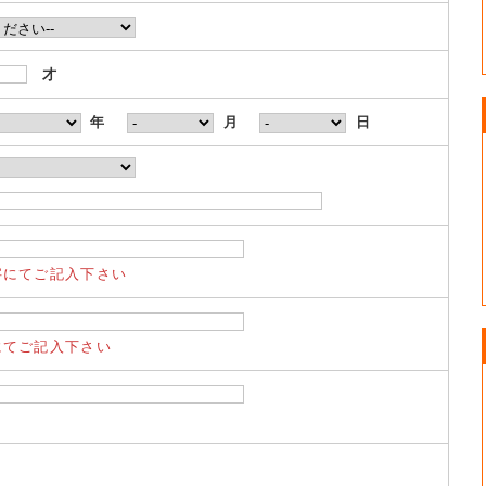
才
年
月
日
字にてご記入下さい
にてご記入下さい