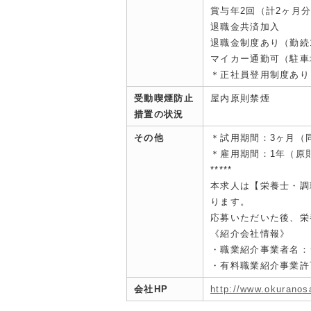
賞与年2回（計2ヶ月分
退職金共済加入
退職金制度あり（勤続
マイカー通勤可（駐車
＊正社員登用制度あり
受動喫煙防止
屋内原則禁煙
措置の状況
その他
＊試用期間：3ヶ月（
＊雇用期間：1年（原
*****
本求人は【栄養士・調
ります。
応募いただいた後、栄
《紹介会社情報》
・職業紹介事業者名：
・有料職業紹介事業許可：
会社HP
http://www.okuranos