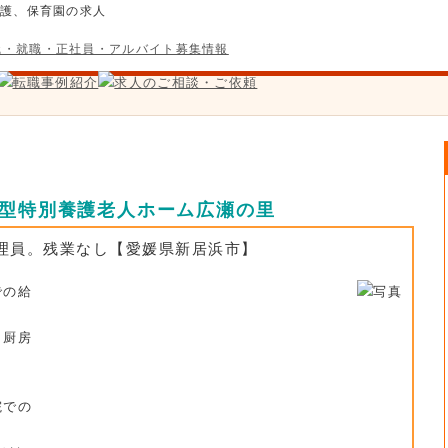
介護、保育園の求人
着型特別養護老人ホーム広瀬の里
理員。残業なし【愛媛県新居浜市】
での給
、厨房
院での