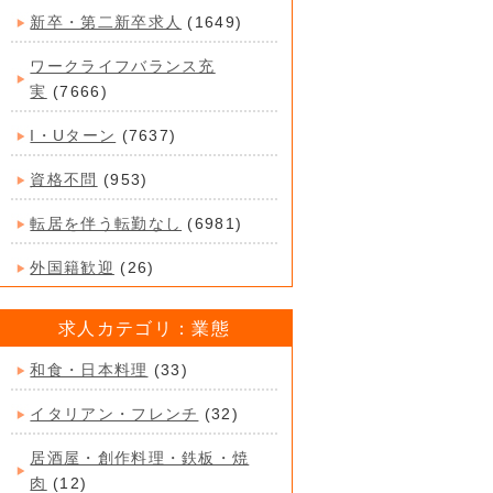
新卒・第二新卒求人
(1649)
ワークライフバランス充
実
(7666)
I・Uターン
(7637)
資格不問
(953)
転居を伴う転勤なし
(6981)
外国籍歓迎
(26)
求人カテゴリ：業態
和食・日本料理
(33)
イタリアン・フレンチ
(32)
居酒屋・創作料理・鉄板・焼
肉
(12)