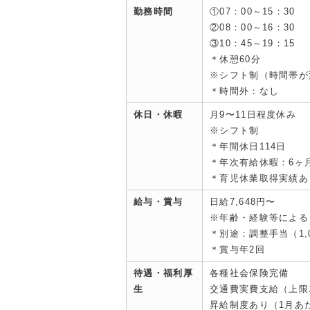
勤務時間
①07：00～15：30
②08：00～16：30
③10：45～19：15
＊休憩60分
※シフト制（時間帯が
＊時間外：なし
休日・休暇
月9〜11日程度休み
※シフト制
＊年間休日114日
＊年次有給休暇：6ヶ
＊育児休業取得実績あ
給与・賞与
日給7,648円〜
※年齢・経験等による
＊別途：調整手当（1,0
＊賞与年2回
待遇・福利厚
各種社会保険完備
生
交通費実費支給（上限11
昇給制度あり（1月あた