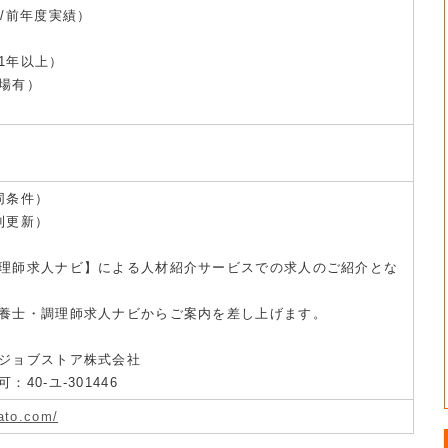
/前年度実績）
1年以上）
場有）
同条件）
則更新）
理師求人ナビ】による人材紹介サービスでの求人のご紹介とな
養士・調理師求人ナビからご案内を差し上げます。
ジョブストア株式会社
40-ユ-301446
ato.com/