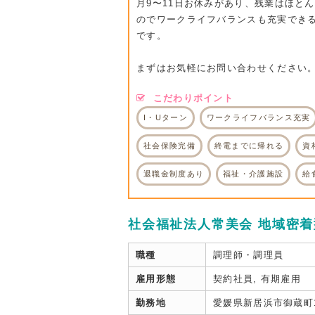
月9〜11日お休みがあり、残業はほと
のでワークライフバランスも充実でき
です。
まずはお気軽にお問い合わせください
こだわりポイント
I・Uターン
ワークライフバランス充実
社会保険完備
終電までに帰れる
資
退職金制度あり
福祉・介護施設
給
社会福祉法人常美会 地域密
職種
調理師・調理員
雇用形態
契約社員, 有期雇用
勤務地
愛媛県新居浜市御蔵町1