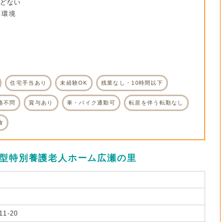
んどない
る環境
。
住宅手当あり
未経験OK
残業なし・10時間以下
格不問
賞与あり
車・バイク通勤可
転居を伴う転勤なし
食
着型特別養護老人ホーム広瀬の里
1-20