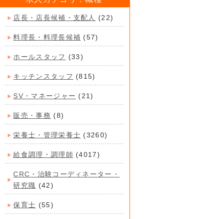
店長・店長候補・支配人
(22)
料理長・料理長候補
(57)
ホールスタッフ
(33)
キッチンスタッフ
(815)
SV・マネージャー
(21)
販売・事務
(8)
栄養士・管理栄養士
(3260)
給食調理・調理師
(4017)
CRC・治験コーディネーター・
研究職
(42)
保育士
(55)