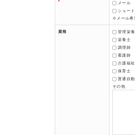
*
メール
ショー
※メール希
資格
管理栄
栄養士
調理師
看護師
介護福
保育士
普通自
その他