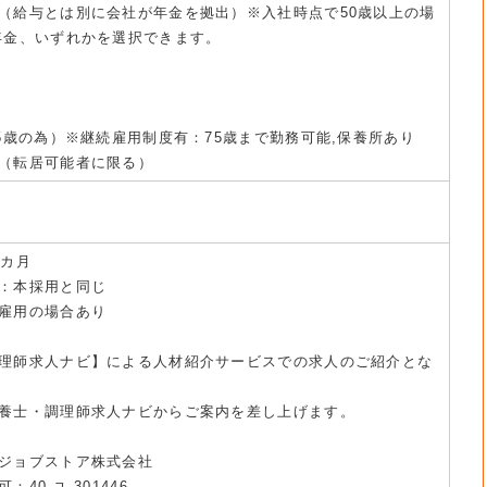
（給与とは別に会社が年金を拠出）※入社時点で50歳以上の場
年金、いずれかを選択できます。
5歳の為）※継続雇用制度有：75歳まで勤務可能,保養所あり
（転居可能者に限る）
6カ月
：本採用と同じ
雇用の場合あり
理師求人ナビ】による人材紹介サービスでの求人のご紹介とな
養士・調理師求人ナビからご案内を差し上げます。
ジョブストア株式会社
40-ユ-301446