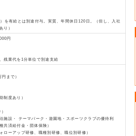
日）を有給とは別途付与。実質、年間休日120日。（但し、入社
あり）
000円
、残業代を1分単位で別途支給
万円まで）
助制度あり）
り）
泊施設・ テーマパーク・遊園地・スポーツクラブの優待利
種共済給付金・団体保険）
ォローアップ研修、職種別研修、職位別研修）