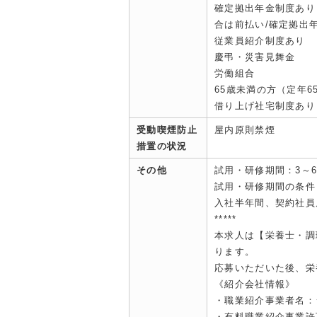
確定拠出年金制度あり
合は前払い/確定拠出
従業員紹介制度あり
慶弔・災害見舞金
労働組合
65歳未満の方（定年6
借り上げ社宅制度あり
受動喫煙防止
屋内原則禁煙
措置の状況
その他
試用・研修期間：3～
試用・研修期間の条件
入社半年間、契約社員
*****
本求人は【栄養士・調
ります。
応募いただいた後、栄
《紹介会社情報》
・職業紹介事業者名：
・有料職業紹介事業許可：