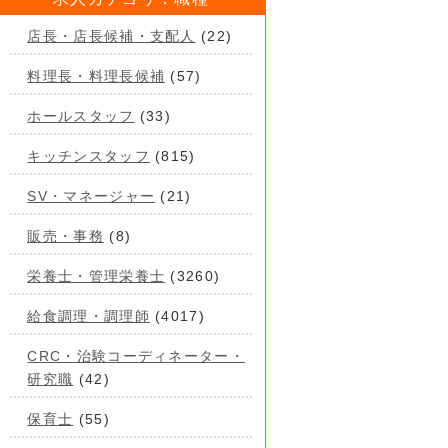
店長・店長候補・支配人
(22)
料理長・料理長候補
(57)
ホールスタッフ
(33)
キッチンスタッフ
(815)
SV・マネージャー
(21)
販売・事務
(8)
栄養士・管理栄養士
(3260)
給食調理・調理師
(4017)
CRC・治験コーディネーター・
研究職
(42)
保育士
(55)