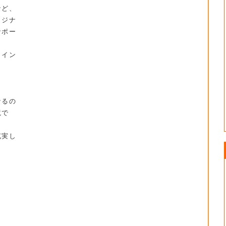
など、
リジナ
サポー
ライン
。
なるの
境で
充実し
。