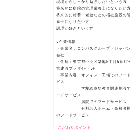
現場からしっかり勉強したいという方
将来的に病院の管理栄養士になりたい
将来的に特養・老健などの福祉施設の
養士になりたい方
調理が好きという方
○企業情報
・企業名：コンパスグループ・ジャパ
会社
・住所：東京都中央区築地5丁目5番12
宮建設プラザ4F・5F
・事業内容：オフィス・工場でのフー
ビス
学校給食や教育関連施設で
ードサービス
病院でのフードサービス
有料老人ホーム・高齢者施
のフードサービス
こだわりポイント