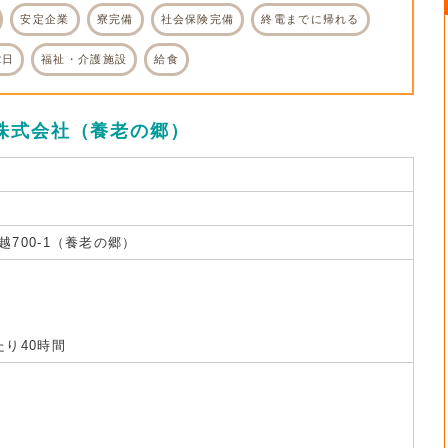
安定企業
寮完備
社会保険完備
終電までに帰れる
2日
福祉・介護施設
給食
株式会社（養老の郷）
700-1（養老の郷）
り40時間