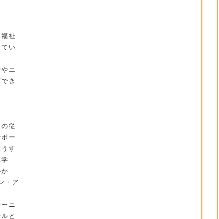
〉
・福祉
してい
者やエ
プでき
〉
ての従
サポー
全うす
に学
いか
パン・ア
レーニ
ナルと