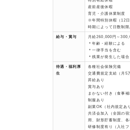
特別有給休暇
産前産後休暇
育児・介護休業制度
※年間特別休暇（12
時期によって日数制限
給与・賞与
月給260,000円～300,
＊年齢・経験による
＊一律手当を含む
＊残業が発生した場合
待遇・福利厚
各種社会保険完備
生
交通費規定支給（月5
昇給あり
賞与あり
まかない付き（食事補
制服あり
副業OK（社内規定あ
共済会加入（全国の宿
用、財形貯蓄制度、各
研修制度有り（入社フ