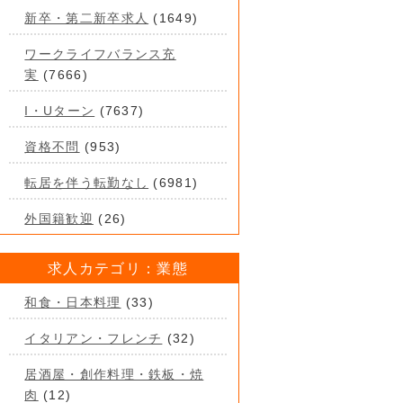
新卒・第二新卒求人
(1649)
ワークライフバランス充
実
(7666)
I・Uターン
(7637)
資格不問
(953)
転居を伴う転勤なし
(6981)
外国籍歓迎
(26)
求人カテゴリ：業態
和食・日本料理
(33)
イタリアン・フレンチ
(32)
居酒屋・創作料理・鉄板・焼
肉
(12)