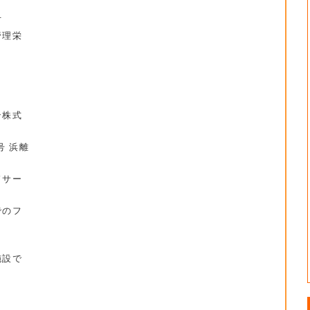
方
管理栄
ン株式
号 浜離
ドサー
のフ
設で