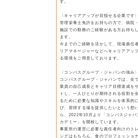
す。
〈キャリアアップが目指せる企業です
管理栄養士免許をお持ちの方で、病院
施設での勤務のご経験がある方お待ち
ます。
今までのご経験を活かして、現場責任
リアマネージャーなどへキャリアアッ
る環境をご用意しております。
〈コンパスグループ・ジャパンの強み
コンパスグループ・ジャパンでは、全
業員の自己成長とキャリア目標達成を
トし、一人ひとりが期待される役割を
るために必要な知識やスキルを体系的
び、習得する場を提供したいという想
ら、2022年10月より「コンパスジャ
カデミー」を開校しています。
事業所の運営に必要な責任者向けのト
ングはもちろん、食のプロフェッショ