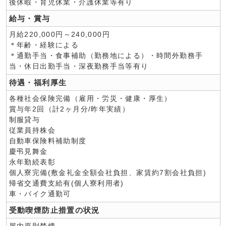
後休暇・育児休業・介護休業等有り
給与・賞与
月給220,000円～240,000円
＊年齢・経験による
＊通勤手当・食事補助（勤務地による）・時間外勤務手
当・休日出勤手当・深夜勤務手当等有り
待遇・福利厚生
各種社会保険完備（雇用・労災・健康・厚生）
賞与年2回（計2ヶ月分/昨年実績）
制服貸与
従業員持株会
自動車保険料補助制度
慶弔見舞金
永年勤続表彰
個人寮完備(敷金礼金全額会社負担、家賃約7割会社負担)
帰省交通費支給有(個人寮利用者)
車・バイク通勤可
受動喫煙防止措置の状況