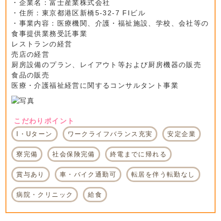
・企業名：富士産業株式会社
・住所：東京都港区新橋5-32-7 FIビル
・事業内容：医療機関、介護・福祉施設、学校、会社等の
食事提供業務受託事業
レストランの経営
売店の経営
厨房設備のプラン、レイアウト等および厨房機器の販売
食品の販売
医療・介護福祉経営に関するコンサルタント事業
こだわりポイント
I・Uターン
ワークライフバランス充実
安定企業
寮完備
社会保険完備
終電までに帰れる
賞与あり
車・バイク通勤可
転居を伴う転勤なし
病院・クリニック
給食