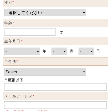
性別
*
年齢
*
才
生年月日
*
年
月
日
ご住所
*
市区郡以下
メールアドレス
*