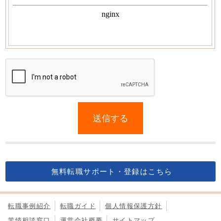
If
you
送信する
are
a
human,
ignore
this
無料転職サポート・登録はこちら
field
転職事例紹介
転職ガイド
個人情報保護方針
苦情相談窓口
運営会社概要
サイトマップ