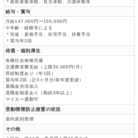
＊産前産後休暇、育児休暇、介護休暇等
給与・賞与
月給147,000円〜155,000円
※年齢・経験等による
＊別途：資格手当、住宅手当、扶養手当
＊賞与年2回
待遇・福利厚生
各種社会保険完備
交通費実費支給（上限20,000円/月）
昇給制度あり（年1回）
賞与年2回（計3ヶ月分/前年度実績）
退職金共済加入
退職金制度あり（勤続3年以上）
マイカー通勤可
受動喫煙防止措置の状況
屋内原則禁煙
その他