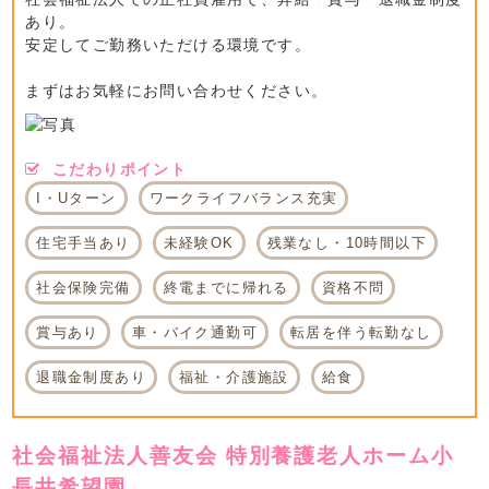
あり。
安定してご勤務いただける環境です。
まずはお気軽にお問い合わせください。
こだわりポイント
I・Uターン
ワークライフバランス充実
住宅手当あり
未経験OK
残業なし・10時間以下
社会保険完備
終電までに帰れる
資格不問
賞与あり
車・バイク通勤可
転居を伴う転勤なし
退職金制度あり
福祉・介護施設
給食
社会福祉法人善友会 特別養護老人ホーム小
長井希望園