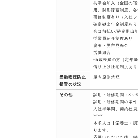
共済会加入（全国の宿
用、財形貯蓄制度、各
研修制度有り（入社フ
確定拠出年金制度あり
合は前払い/確定拠出
従業員紹介制度あり
慶弔・災害見舞金
労働組合
65歳未満の方（定年6
借り上げ社宅制度あり
受動喫煙防止
屋内原則禁煙
措置の状況
その他
試用・研修期間：3～
試用・研修期間の条件
入社半年間、契約社員
*****
本求人は【栄養士・調
ります。
応募いただいた後、栄