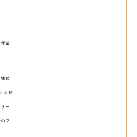
方
管理栄
ン株式
号 浜離
ドサー
のフ