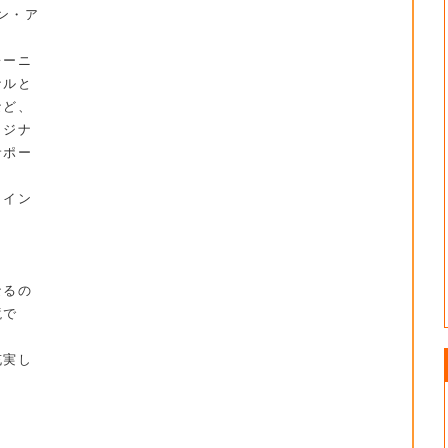
パン・ア
レーニ
ナルと
など、
リジナ
サポー
ライン
。
なるの
境で
充実し
。