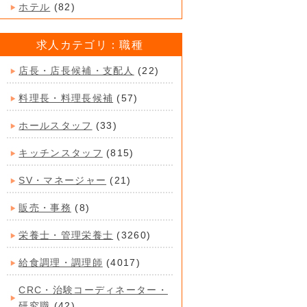
ホテル
(82)
求人カテゴリ：職種
店長・店長候補・支配人
(22)
料理長・料理長候補
(57)
ホールスタッフ
(33)
キッチンスタッフ
(815)
SV・マネージャー
(21)
販売・事務
(8)
栄養士・管理栄養士
(3260)
給食調理・調理師
(4017)
CRC・治験コーディネーター・
研究職
(42)