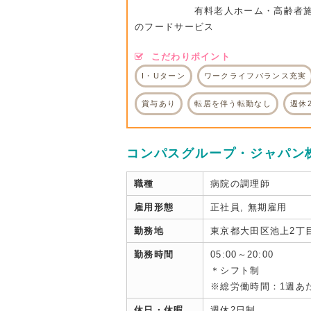
有料老人ホーム・高齢者施
のフードサービス
こだわりポイント
I・Uターン
ワークライフバランス充実
賞与あり
転居を伴う転勤なし
週休
コンパスグループ・ジャパン
職種
病院の調理師
雇用形態
正社員, 無期雇用
勤務地
東京都大田区池上2丁
勤務時間
05:00～20:00
＊シフト制
※総労働時間：1週あた
休日・休暇
週休2日制