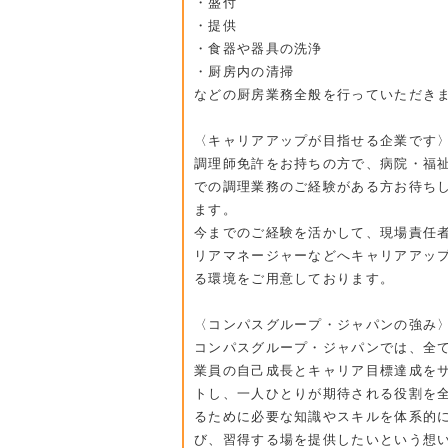
・盛付
・提供
・食器や器具の洗浄
・厨房内の清掃
などの厨房業務全般を行っていただき
〈キャリアアップが目指せる企業です
調理師免許をお持ちの方で、病院・福
での調理業務のご経験がある方お待ち
ます。
今までのご経験を活かして、現場責任
リアマネージャーなどへキャリアアッ
る環境をご用意しております。
〈コンパスグループ・ジャパンの強み
コンパスグループ・ジャパンでは、全
業員の自己成長とキャリア目標達成を
トし、一人ひとりが期待される役割を
るために必要な知識やスキルを体系的
び、習得する場を提供したいという想