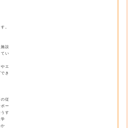
ます。
〉
祉施設
してい
者やエ
プでき
〉
ての従
サポー
全うす
に学
いか