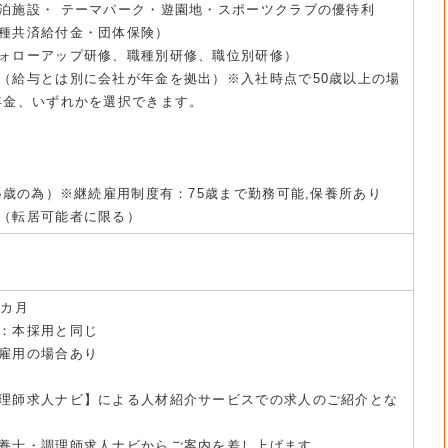
泊施設・ テーマパーク・遊園地・スポーツクラブの優待利
種共済給付金・団体保険）
ォローアップ研修、職種別研修、職位別研修）
（給与とは別に会社が年金を拠出）※入社時点で50歳以上の場
年金、いずれかを選択できます。
5歳の為）※継続雇用制度有：75歳まで勤務可能,保養所あり
（転居可能者に限る）
6カ月
：本採用と同じ
雇用の場合あり
理師求人ナビ】による人材紹介サービスでの求人のご紹介とな
養士・調理師求人ナビからご案内を差し上げます。