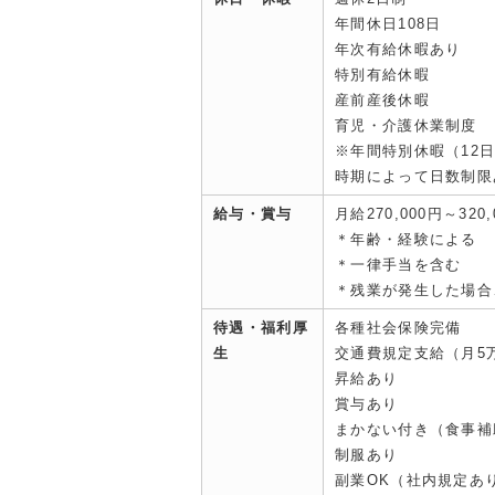
年間休日108日
年次有給休暇あり
特別有給休暇
産前産後休暇
育児・介護休業制度
※年間特別休暇（12
時期によって日数制限
給与・賞与
月給270,000円～320,
＊年齢・経験による
＊一律手当を含む
＊残業が発生した場合
待遇・福利厚
各種社会保険完備
生
交通費規定支給（月5
昇給あり
賞与あり
まかない付き（食事補
制服あり
副業OK（社内規定あ