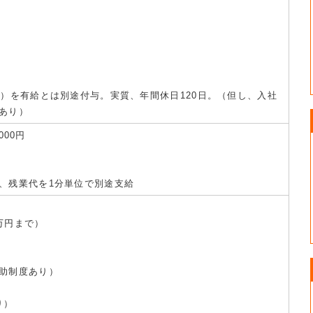
日）を有給とは別途付与。実質、年間休日120日。（但し、入社
あり）
000円
、残業代を1分単位で別途支給
万円まで）
助制度あり）
り）