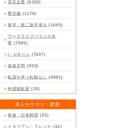
安定企業
(6250)
寮完備
(1176)
新卒・第二新卒求人
(1649)
ワークライフバランス充
実
(7666)
I・Uターン
(7637)
資格不問
(953)
転居を伴う転勤なし
(6981)
外国籍歓迎
(26)
求人カテゴリ：業態
和食・日本料理
(33)
イタリアン・フレンチ
(32)