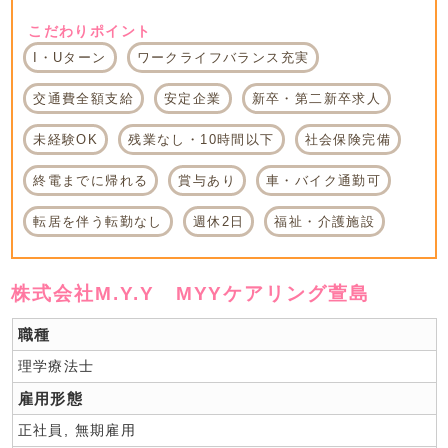
こだわりポイント
I・Uターン
ワークライフバランス充実
交通費全額支給
安定企業
新卒・第二新卒求人
未経験OK
残業なし・10時間以下
社会保険完備
終電までに帰れる
賞与あり
車・バイク通勤可
転居を伴う転勤なし
週休2日
福祉・介護施設
株式会社M.Y.Y MYYケアリング萱島
職種
理学療法士
雇用形態
正社員, 無期雇用