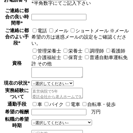
*半角数字にてご記入下さい
ご連絡に都
合の良い時
間帯
*
ご連絡に都
電話
メール
ショートメール
※メール
合のよい手
希望の方は迷惑メールの設定をご確認くださ
段
*
い。
管理栄養士
栄養士
調理師
看護師
介護福祉士
保育士
普通自動車運転免
資格
許
その他
現在の状況
*
実務経験に
ついて
通勤手段
車
バイク
電車
自転車・徒歩
希望の報酬
万円
転職の希望
時期