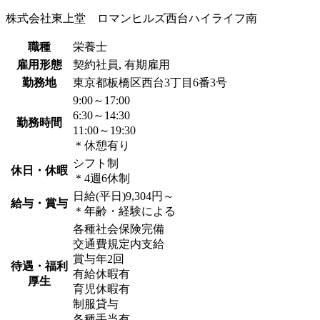
株式会社東上堂 ロマンヒルズ西台ハイライフ南
職種
栄養士
雇用形態
契約社員, 有期雇用
勤務地
東京都板橋区西台3丁目6番3号
9:00～17:00
6:30～14:30
勤務時間
11:00～19:30
＊休憩有り
シフト制
休日・休暇
＊4週6休制
日給(平日)9,304円～
給与・賞与
＊年齢・経験による
各種社会保険完備
交通費規定内支給
賞与年2回
待遇・福利
有給休暇有
厚生
育児休暇有
制服貸与
各種手当有