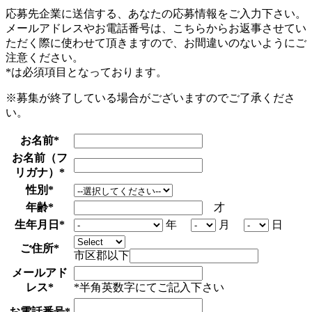
応募先企業に送信する、あなたの応募情報をご入力下さい。
メールアドレスやお電話番号は、こちらからお返事させてい
ただく際に使わせて頂きますので、お間違いのないようにご
注意ください。
*
は必須項目となっております。
※募集が終了している場合がございますのでご了承くださ
い。
お名前
*
お名前（フ
リガナ）
*
性別
*
年齢
*
才
生年月日
*
年
月
日
ご住所
*
市区郡以下
メールアド
レス
*
*半角英数字にてご記入下さい
お電話番号
*