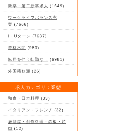
新卒・第二新卒求人
(1649)
ワークライフバランス充
実
(7666)
I・Uターン
(7637)
資格不問
(953)
転居を伴う転勤なし
(6981)
外国籍歓迎
(26)
求人カテゴリ：業態
和食・日本料理
(33)
イタリアン・フレンチ
(32)
居酒屋・創作料理・鉄板・焼
肉
(12)