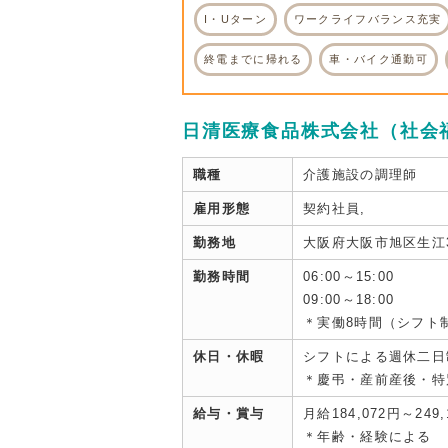
I・Uターン
ワークライフバランス充実
終電までに帰れる
車・バイク通勤可
日清医療食品株式会社（社会
職種
介護施設の調理師
雇用形態
契約社員,
勤務地
大阪府大阪市旭区生江3
勤務時間
06:00～15:00
09:00～18:00
＊実働8時間（シフト
休日・休暇
シフトによる週休二日
＊慶弔・産前産後・特
給与・賞与
月給184,072円～249,
＊年齢・経験による