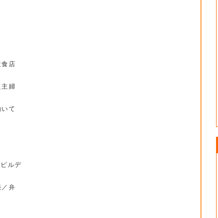
。
飲食店
た主婦
働いて
京ビルデ
売／弁