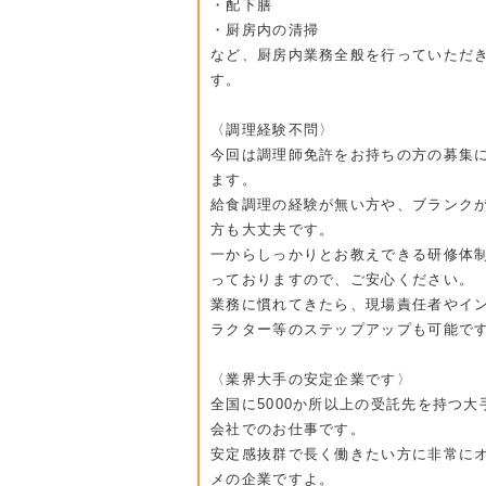
・配下膳
・厨房内の清掃
など、厨房内業務全般を行っていただ
す。
〈調理経験不問〉
今回は調理師免許をお持ちの方の募集
ます。
給食調理の経験が無い方や、ブランク
方も大丈夫です。
一からしっかりとお教えできる研修体
っておりますので、ご安心ください。
業務に慣れてきたら、現場責任者やイ
ラクター等のステップアップも可能で
〈業界大手の安定企業です〉
全国に5000か所以上の受託先を持つ大
会社でのお仕事です。
安定感抜群で長く働きたい方に非常に
メの企業ですよ。