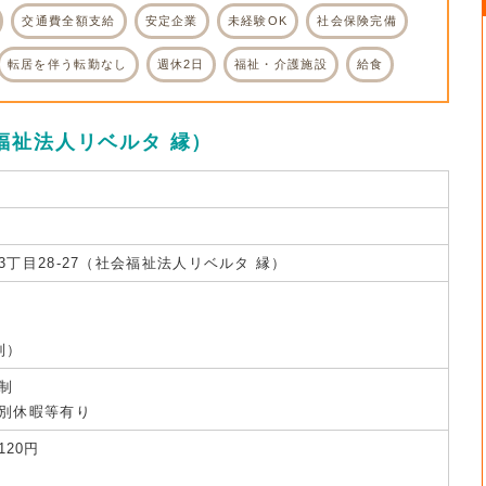
交通費全額支給
安定企業
未経験OK
社会保険完備
転居を伴う転勤なし
週休2日
福祉・介護施設
給食
福祉法人リベルタ 縁）
丁目28-27（社会福祉法人リベルタ 縁）
制）
制
別休暇等有り
120円