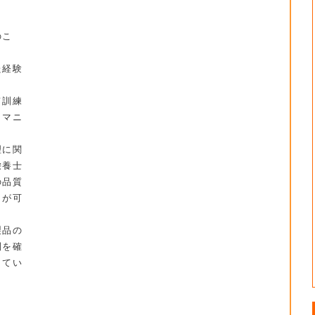
のこ
た経験
て訓練
うマニ
理に関
栄養士
の品質
とが可
製品の
制を確
してい