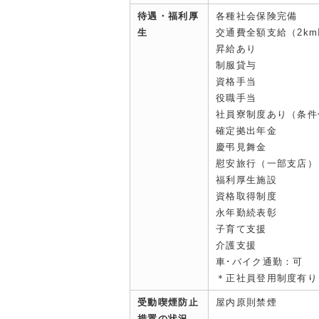
待遇・福利厚
各種社会保険完備
生
交通費全額支給（2k
昇給あり
制服貸与
資格手当
役職手当
社員寮制度あり（条件
確定拠出年金
慶弔見舞金
慰安旅行（一部支店）
福利厚生施設
資格取得制度
永年勤続表彰
子育て支援
介護支援
車･バイク通勤：可
＊正社員登用制度有り
受動喫煙防止
屋内原則禁煙
措置の状況