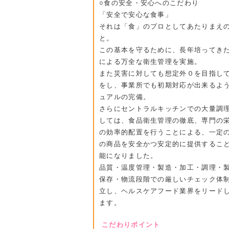
○食の安全・安心へのこだわり
「安全で安心な食事」
それは「食」のプロとしてあたりまえ
と。
この基本を守るために、長年培ってき
による万全な衛生管理を実施。
また災害に対しても想定外０を目指し
をし、事業所でも初期対応が出来るよ
ュアルの完備。
さらにセントラルキッチンでの大量調
しては、食品衛生管理の徹底、専門の
の効率的配置を行うことによる、一定
の商品を安全かつ安定的に提供するこ
能になりました。
品質・温度管理・製造・加工・調理・
保存・物流段階での厳しいチェック体
立し、ヘルスケアフード業界をリード
ます。
こだわりポイント