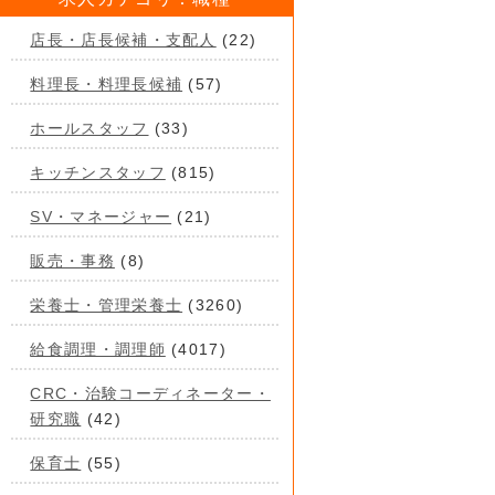
店長・店長候補・支配人
(22)
料理長・料理長候補
(57)
ホールスタッフ
(33)
キッチンスタッフ
(815)
SV・マネージャー
(21)
販売・事務
(8)
栄養士・管理栄養士
(3260)
給食調理・調理師
(4017)
CRC・治験コーディネーター・
研究職
(42)
保育士
(55)