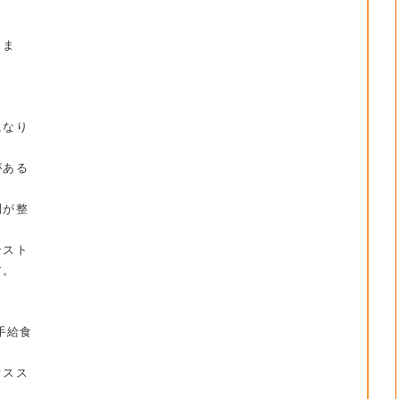
きま
になり
がある
制が整
ンスト
す。
手給食
オスス