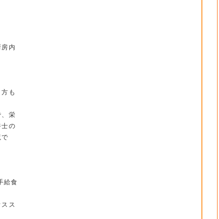
厨房内
う方も
で、栄
養士の
境で
手給食
オスス