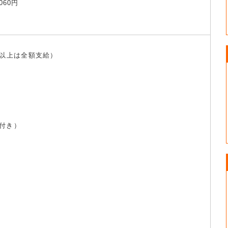
060円
m以上は全額支給）
付き）