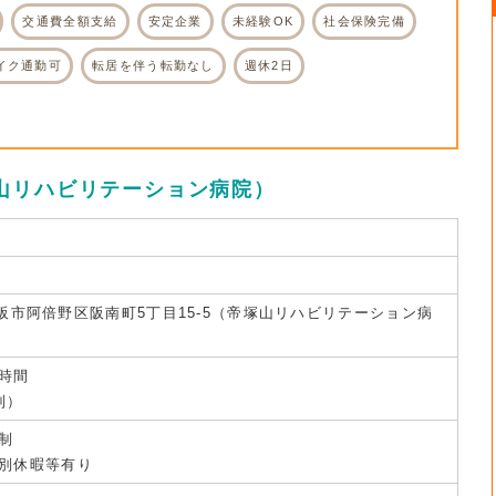
交通費全額支給
安定企業
未経験OK
社会保険完備
イク通勤可
転居を伴う転勤なし
週休2日
山リハビリテーション病院）
阪府大阪市阿倍野区阪南町5丁目15-5（帝塚山リハビリテーション病
8時間
制）
制
別休暇等有り