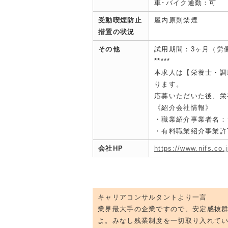
車･バイク通勤：可
受動喫煙防止
屋内原則禁煙
措置の状況
その他
試用期間：3ヶ月（労
*****
本求人は【栄養士・調
ります。
応募いただいた後、栄
《紹介会社情報》
・職業紹介事業者名：
・有料職業紹介事業許可：
会社HP
https://www.nifs.co.j
キャリアコンサルタントより一言
業界最大手の企業ですので、安定感抜
よ。みなし残業制度を一切取り入れて