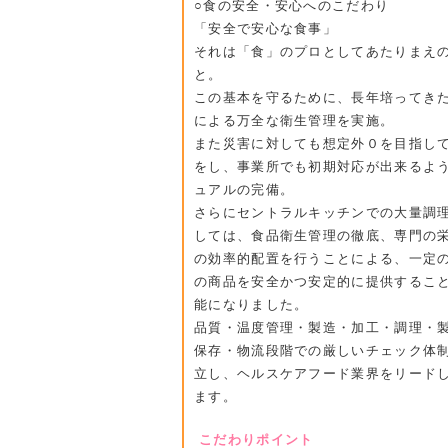
○食の安全・安心へのこだわり
「安全で安心な食事」
それは「食」のプロとしてあたりまえ
と。
この基本を守るために、長年培ってき
による万全な衛生管理を実施。
また災害に対しても想定外０を目指し
をし、事業所でも初期対応が出来るよ
ュアルの完備。
さらにセントラルキッチンでの大量調
しては、食品衛生管理の徹底、専門の
の効率的配置を行うことによる、一定
の商品を安全かつ安定的に提供するこ
能になりました。
品質・温度管理・製造・加工・調理・
保存・物流段階での厳しいチェック体
立し、ヘルスケアフード業界をリード
ます。
こだわりポイント