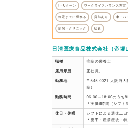
I・Uターン
ワークライフバランス充実
終電までに帰れる
賞与あり
車・バ
病院・クリニック
給食
日清医療食品株式会社（帝塚
職種
病院の栄養士
雇用形態
正社員,
勤務地
〒545-0021 大
院）
勤務時間
06:00～18:00のうち
＊実働8時間（シフト
休日・休暇
シフトによる週休二日
＊慶弔・産前産後・特