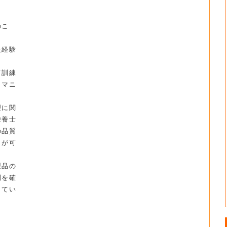
のこ
た経験
て訓練
うマニ
理に関
栄養士
の品質
とが可
製品の
制を確
してい