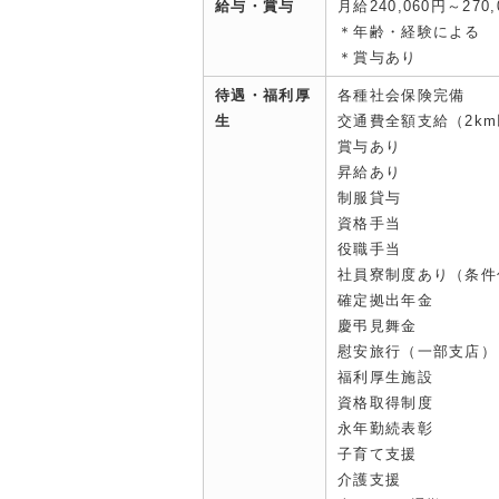
給与・賞与
月給240,060円～270,
＊年齢・経験による
＊賞与あり
待遇・福利厚
各種社会保険完備
生
交通費全額支給（2k
賞与あり
昇給あり
制服貸与
資格手当
役職手当
社員寮制度あり（条件
確定拠出年金
慶弔見舞金
慰安旅行（一部支店）
福利厚生施設
資格取得制度
永年勤続表彰
子育て支援
介護支援