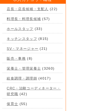
店長・店長候補・支配人
(22)
料理長・料理長候補
(57)
ホールスタッフ
(33)
キッチンスタッフ
(815)
SV・マネージャー
(21)
販売・事務
(8)
栄養士・管理栄養士
(3260)
給食調理・調理師
(4017)
CRC・治験コーディネーター・
研究職
(42)
保育士
(55)