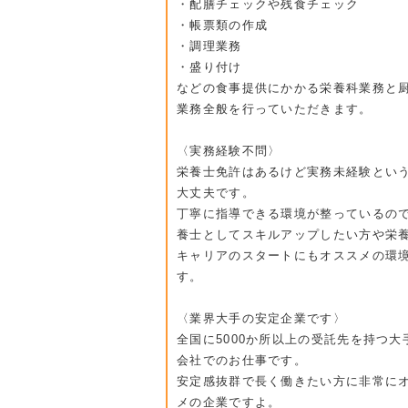
・配膳チェックや残食チェック
・帳票類の作成
・調理業務
・盛り付け
などの食事提供にかかる栄養科業務と
業務全般を行っていただきます。
〈実務経験不問〉
栄養士免許はあるけど実務未経験とい
大丈夫です。
丁寧に指導できる環境が整っているの
養士としてスキルアップしたい方や栄
キャリアのスタートにもオススメの環
す。
〈業界大手の安定企業です〉
全国に5000か所以上の受託先を持つ大
会社でのお仕事です。
安定感抜群で長く働きたい方に非常に
メの企業ですよ。