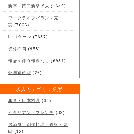
新卒・第二新卒求人
(1649)
ワークライフバランス充
実
(7666)
I・Uターン
(7637)
資格不問
(953)
転居を伴う転勤なし
(6981)
外国籍歓迎
(26)
求人カテゴリ：業態
和食・日本料理
(33)
イタリアン・フレンチ
(32)
居酒屋・創作料理・鉄板・焼
肉
(12)