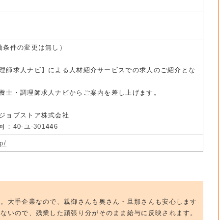
働条件の変更は無し）
理師求人ナビ】による人材紹介サービスでの求人のご紹介とな
養士・調理師求人ナビからご案内を差し上げます。
ジョブストア株式会社
40-ユ-301446
p/
群。大手企業なので、親御さんも奥さん・旦那さんも安心します
いないので、残業した頑張り分がそのまま給与に反映されます。