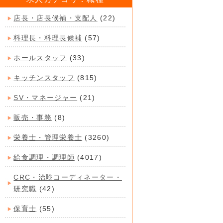
店長・店長候補・支配人
(22)
料理長・料理長候補
(57)
ホールスタッフ
(33)
キッチンスタッフ
(815)
SV・マネージャー
(21)
販売・事務
(8)
栄養士・管理栄養士
(3260)
給食調理・調理師
(4017)
CRC・治験コーディネーター・
研究職
(42)
保育士
(55)