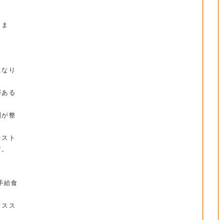
きま
になり
がある
制が整
ンスト
す。
手給食
オスス