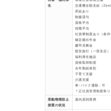
生
交通費全額支給（2k
昇給あり
制服貸与
資格手当
役職手当
社員寮制度あり（条件
確定拠出年金
慶弔見舞金
慰安旅行（一部支店）
福利厚生施設
資格取得制度
永年勤続表彰
子育て支援
介護支援
車･バイク通勤：可
＊正社員登用制度有り
受動喫煙防止
屋内原則禁煙
措置の状況