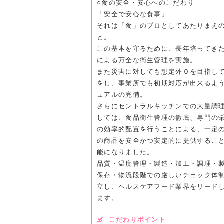
○食の安全・安心へのこだわり
「安全で安心な食事」
それは「食」のプロとしてあたりまえ
と。
この基本を守るために、長年培ってき
による万全な衛生管理を実施。
また災害に対しても想定外０を目指し
をし、事業所でも初期対応が出来るよ
ュアルの完備。
さらにセントラルキッチンでの大量調
しては、食品衛生管理の徹底、専門の
の効率的配置を行うことによる、一定
の商品を安全かつ安定的に提供するこ
能になりました。
品質・温度管理・製造・加工・調理・
保存・物流段階での厳しいチェック体
立し、ヘルスケアフード業界をリード
ます。
こだわりポイント