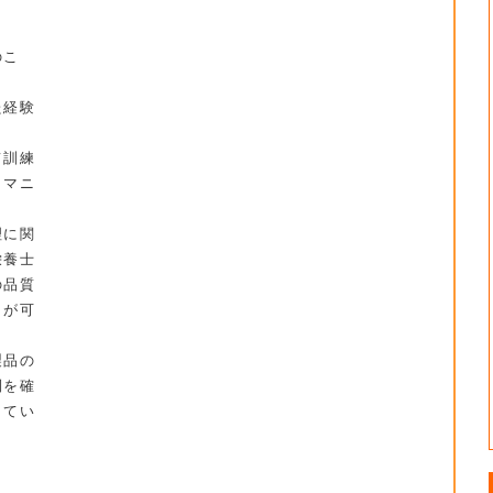
のこ
た経験
て訓練
うマニ
理に関
栄養士
の品質
とが可
製品の
制を確
してい