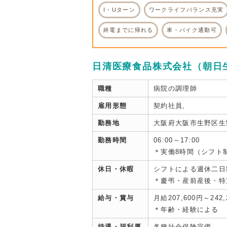
I・Uターン
ワークライフバランス充実
終電までに帰れる
車・バイク通勤可
日清医療食品株式会社（朝日
職種
病院の調理師
雇用形態
契約社員,
勤務地
大阪府大阪市生野区生野
勤務時間
06:00～17:00
＊実働8時間（シフト
休日・休暇
シフトによる週休二日
＊慶弔・産前産後・特
給与・賞与
月給207,600円～242,
＊年齢・経験による
待遇・福利厚
各種社会保険完備