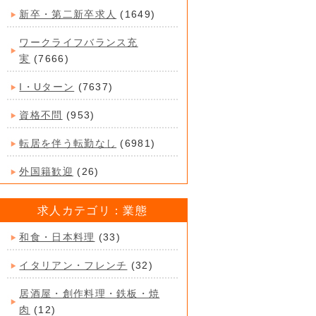
新卒・第二新卒求人
(1649)
ワークライフバランス充
実
(7666)
I・Uターン
(7637)
資格不問
(953)
転居を伴う転勤なし
(6981)
外国籍歓迎
(26)
求人カテゴリ：業態
和食・日本料理
(33)
イタリアン・フレンチ
(32)
居酒屋・創作料理・鉄板・焼
肉
(12)