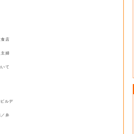
。
飲食店
た主婦
働いて
京ビルデ
売／弁