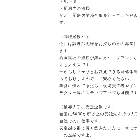
・配下膳
・厨房内の清掃
など、厨房内業務全般を行っていただ
す。
〈調理経験不問〉
今回は調理師免許をお持ちの方の募集
ます。
給食調理の経験が無い方や、ブランク
方も大丈夫です。
一からしっかりとお教えできる研修体
っておりますので、ご安心ください。
業務に慣れてきたら、現場責任者やイ
ラクター等のステップアップも可能で
〈業界大手の安定企業です〉
全国に5000か所以上の受託先を持つ大
会社でのお仕事です。
安定感抜群で長く働きたい方に非常に
メの企業ですよ。