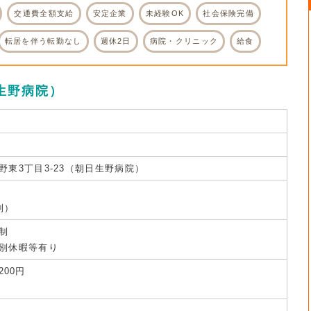
交通費全額支給
安定企業
未経験OK
社会保険完備
転居を伴う転勤なし
週休2日
病院・クリニック
給食
生野病院）
東3丁目3-23（朝日生野病院）
制）
制
別休暇等有り
200円