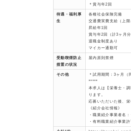
＊賞与年2回
待遇・福利厚
各種社会保険完備
生
交通費実費支給（上限
昇給年1回
賞与年2回（計3ヶ月分
退職金制度あり
マイカー通勤可
受動喫煙防止
屋内原則禁煙
措置の状況
その他
＊試用期間：3ヶ月（
*****
本求人は【栄養士・調
ります。
応募いただいた後、栄
《紹介会社情報》
・職業紹介事業者名：
・有料職業紹介事業許可：