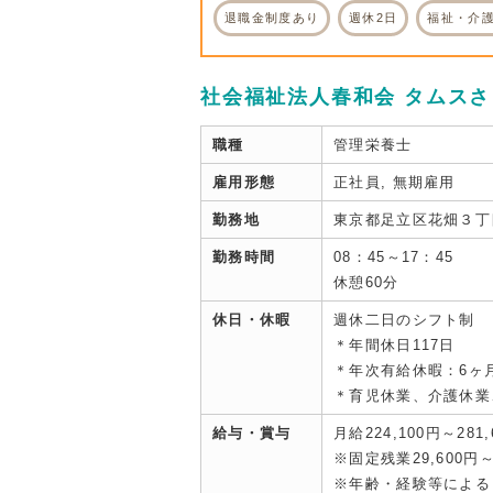
退職金制度あり
週休2日
福祉・介
社会福祉法人春和会 タムス
職種
管理栄養士
雇用形態
正社員, 無期雇用
勤務地
東京都足立区花畑３丁
勤務時間
08：45～17：45
休憩60分
休日・休暇
週休二日のシフト制
＊年間休日117日
＊年次有給休暇：6ヶ
＊育児休業、介護休業
給与・賞与
月給224,100円～281,
※固定残業29,600円～3
※年齢・経験等による