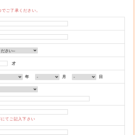
のでご了承ください。
才
年
月
日
字にてご記入下さい