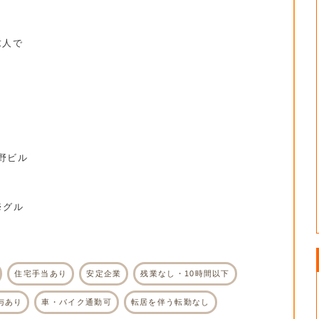
求人で
。
吉野ビル
※グル
住宅手当あり
安定企業
残業なし・10時間以下
与あり
車・バイク通勤可
転居を伴う転勤なし