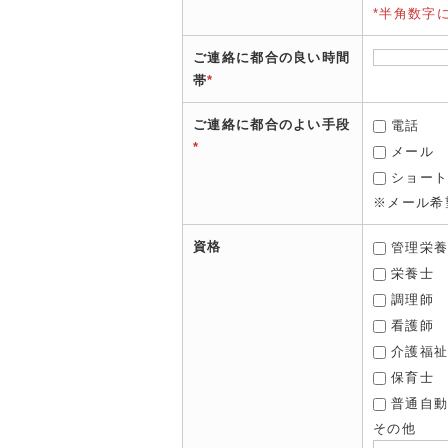
*半角数字
ご連絡に都合の良い時間
帯
*
ご連絡に都合のよい手段
電話
*
メール
ショー
※メール希
資格
管理栄
栄養士
調理師
看護師
介護福
保育士
普通自
その他