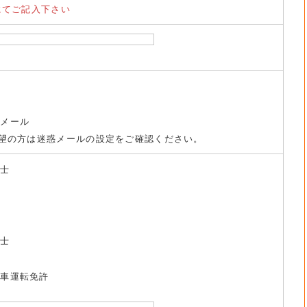
にてご記入下さい
トメール
望の方は迷惑メールの設定をご確認ください。
養士
祉士
動車運転免許