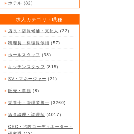
ホテル
(82)
求人カテゴリ：職種
店長・店長候補・支配人
(22)
料理長・料理長候補
(57)
ホールスタッフ
(33)
キッチンスタッフ
(815)
SV・マネージャー
(21)
販売・事務
(8)
栄養士・管理栄養士
(3260)
給食調理・調理師
(4017)
CRC・治験コーディネーター・
研究職
(42)