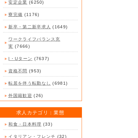
安定企業
(6250)
寮完備
(1176)
新卒・第二新卒求人
(1649)
ワークライフバランス充
実
(7666)
I・Uターン
(7637)
資格不問
(953)
転居を伴う転勤なし
(6981)
外国籍歓迎
(26)
求人カテゴリ：業態
和食・日本料理
(33)
イタリアン・フレンチ
(32)