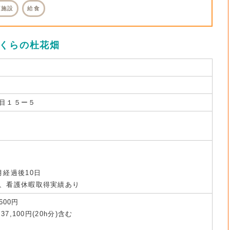
護施設
給食
さくらの杜花畑
目１５ー５
月経過後10日
、看護休暇取得実績あり
600円
7,100円(20h分)含む