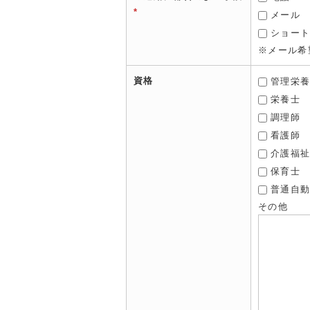
*
メール
ショー
※メール希
資格
管理栄
栄養士
調理師
看護師
介護福
保育士
普通自
その他