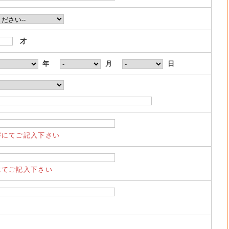
才
年
月
日
字にてご記入下さい
にてご記入下さい