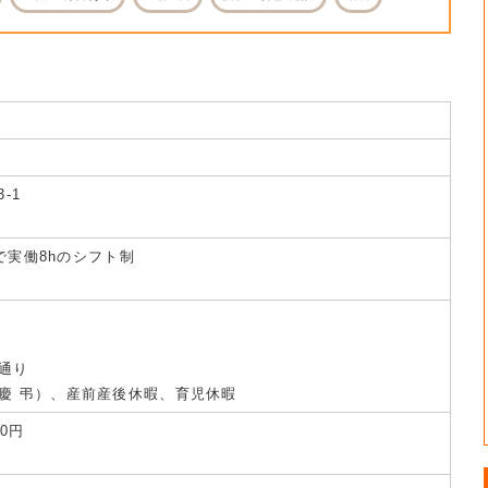
-1
中で実働8hのシフト制
通り
慶 弔）、産前産後休暇、育児休暇
00円