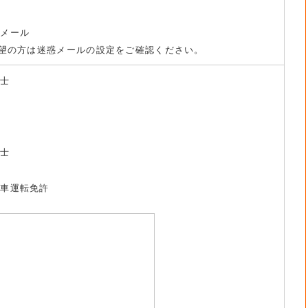
トメール
望の方は迷惑メールの設定をご確認ください。
養士
祉士
動車運転免許