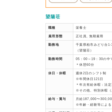
望陽荘
職種
栄養士
雇用形態
正社員, 無期雇用
勤務地
千葉県柏市みどり台1-3
（望陽荘）
勤務時間
05：00～19：30の
＊休憩60分
休日・休暇
週休2日のシフト制
※年間休日121日
＊年次有給休暇：法定
※その他、特別休暇（
給与・賞与
月給187,000〜300,0
※年齢・経験等による