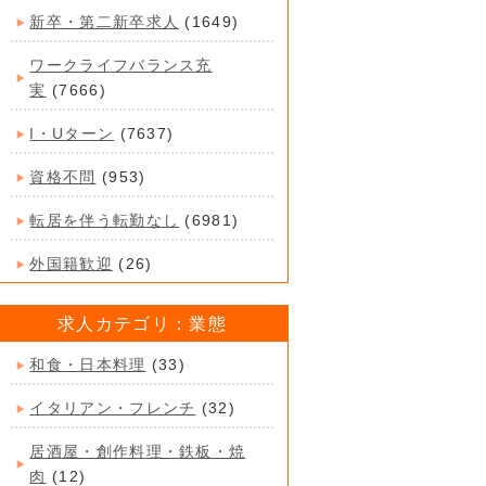
新卒・第二新卒求人
(1649)
ワークライフバランス充
実
(7666)
I・Uターン
(7637)
資格不問
(953)
転居を伴う転勤なし
(6981)
外国籍歓迎
(26)
求人カテゴリ：業態
和食・日本料理
(33)
イタリアン・フレンチ
(32)
居酒屋・創作料理・鉄板・焼
肉
(12)