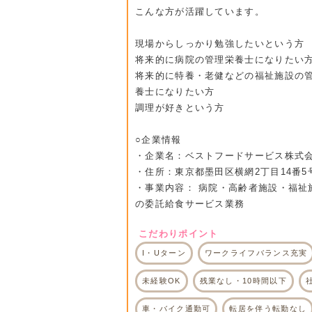
こんな方が活躍しています。
現場からしっかり勉強したいという方
将来的に病院の管理栄養士になりたい
将来的に特養・老健などの福祉施設の
養士になりたい方
調理が好きという方
○企業情報
・企業名：ベストフードサービス株式
・住所：東京都墨田区横網2丁目14番5
・事業内容： 病院・高齢者施設・福祉
の委託給食サービス業務
こだわりポイント
I・Uターン
ワークライフバランス充実
未経験OK
残業なし・10時間以下
車・バイク通勤可
転居を伴う転勤なし