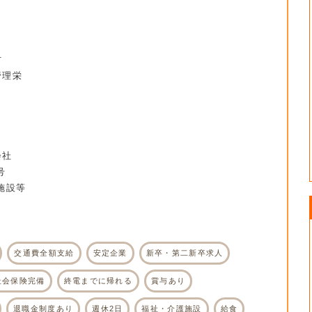
方
管理栄
会社
号
施設等
交通費全額支給
安定企業
新卒・第二新卒求人
社会保険完備
終電までに帰れる
賞与あり
退職金制度あり
週休2日
福祉・介護施設
給食