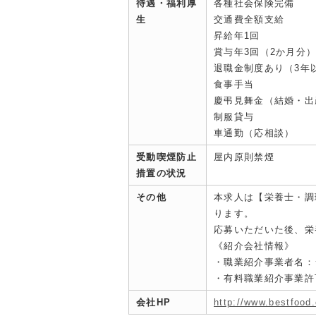
待遇・福利厚
各種社会保険完備
生
交通費全額支給
昇給年1回
賞与年3回（2か月分
退職金制度あり（3年
⾷事⼿当
慶弔⾒舞⾦（結婚・出
制服貸与
車通勤（応相談）
受動喫煙防止
屋内原則禁煙
措置の状況
その他
本求人は【栄養士・調
ります。
応募いただいた後、栄
《紹介会社情報》
・職業紹介事業者名：
・有料職業紹介事業許可：
会社HP
http://www.bestfood.