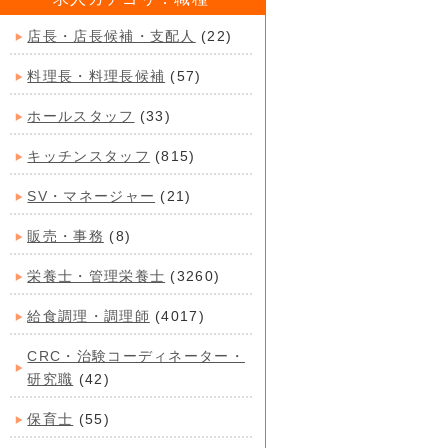
店長・店長候補・支配人
(22)
料理長・料理長候補
(57)
ホールスタッフ
(33)
キッチンスタッフ
(815)
SV・マネージャー
(21)
販売・事務
(8)
栄養士・管理栄養士
(3260)
給食調理・調理師
(4017)
CRC・治験コーディネーター・
研究職
(42)
保育士
(55)