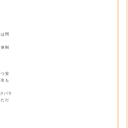
。
験は問
ト体制
持つ安
厚生も
ークバラ
いただ
。