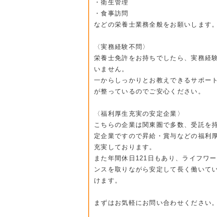
・衛生管理
・食事訪問
などの栄養士業務全般をお願いします
〈実務経験不問〉
栄養士免許をお持ちでしたら、実務経
いません。
一からしっかりとお教えできるサポー
が整っているのでご安心ください。
〈福利厚生充実の安定企業〉
こちらの企業は関東圏で多数、受託を
定企業ですので昇給・賞与などの福利
充実しております。
また年間休日121日もあり、ライフワ
ンスを取りながら安定して長く働いて
けます。
まずはお気軽にお問い合わせください