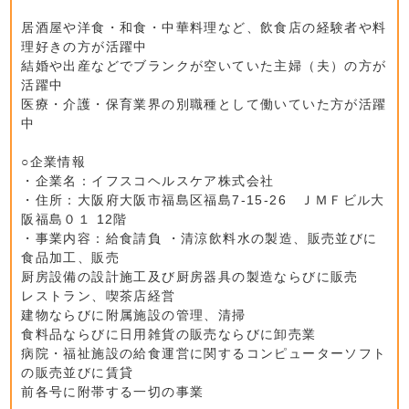
居酒屋や洋食・和食・中華料理など、飲食店の経験者や料
理好きの方が活躍中
結婚や出産などでブランクが空いていた主婦（夫）の方が
活躍中
医療・介護・保育業界の別職種として働いていた方が活躍
中
○企業情報
・企業名：イフスコヘルスケア株式会社
・住所：大阪府大阪市福島区福島7-15-26 ＪＭＦビル大
阪福島０１ 12階
・事業内容：給食請負 ・清涼飲料水の製造、販売並びに
食品加工、販売
厨房設備の設計施工及び厨房器具の製造ならびに販売
レストラン、喫茶店経営
建物ならびに附属施設の管理、清掃
食料品ならびに日用雑貨の販売ならびに卸売業
病院・福祉施設の給食運営に関するコンピューターソフト
の販売並びに賃貸
前各号に附帯する一切の事業