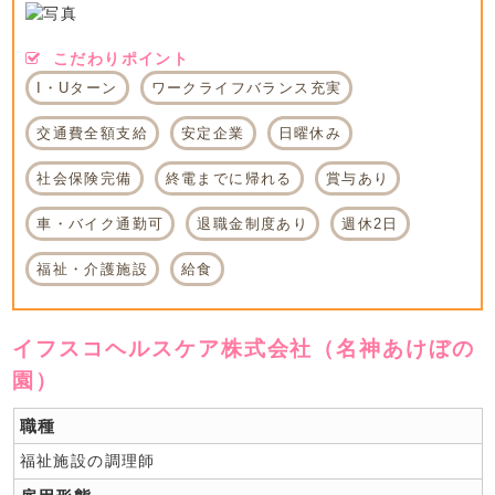
こだわりポイント
I・Uターン
ワークライフバランス充実
交通費全額支給
安定企業
日曜休み
社会保険完備
終電までに帰れる
賞与あり
車・バイク通勤可
退職金制度あり
週休2日
福祉・介護施設
給食
イフスコヘルスケア株式会社（名神あけぼの
園）
職種
福祉施設の調理師