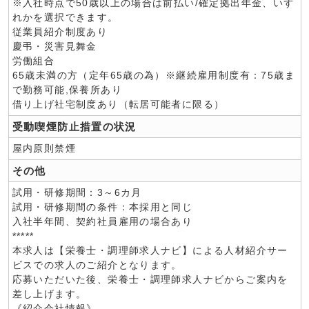
※入社時点で50歳以上の場合は前払い/確定拠出年金、いず
れかを選択できます。
従業員紹介制度あり
慶弔・災害見舞金
労働組合
65歳未満の方（定年65歳の為）※継続雇用制度有：75歳ま
で勤務可能,保養所あり
借り上げ社宅制度あり（転居可能者に限る）
受動喫煙防止措置の状況
屋内原則禁煙
その他
試用・研修期間：3～6カ月
試用・研修期間の条件：本採用と同じ
入社半年間、契約社員雇用の場合あり
*****
本求人は【栄養士・調理師求人ナビ】による人材紹介サー
ビスでの求人のご紹介となります。
応募いただいた後、栄養士・調理師求人ナビからご案内を
差し上げます。
《紹介会社情報》