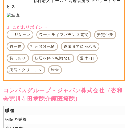
有料老人ホーム・高齢者施設でのフードサー
ビス
こだわりポイント
I・Uターン
ワークライフバランス充実
安定企業
寮完備
社会保険完備
終電までに帰れる
賞与あり
転居を伴う転勤なし
週休2日
病院・クリニック
給食
コンパスグループ・ジャパン株式会社（杏和
会荒川寺田病院介護医療院）
職種
病院の栄養士