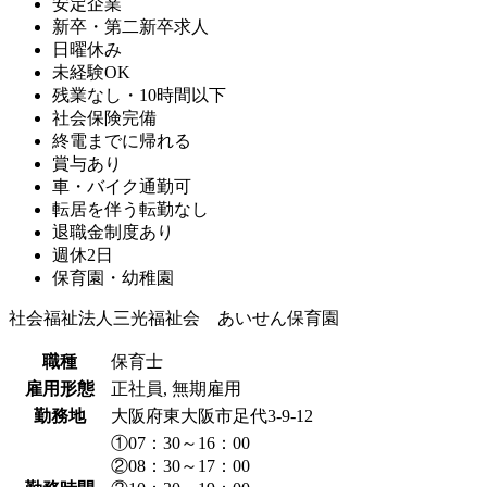
安定企業
新卒・第二新卒求人
日曜休み
未経験OK
残業なし・10時間以下
社会保険完備
終電までに帰れる
賞与あり
車・バイク通勤可
転居を伴う転勤なし
退職金制度あり
週休2日
保育園・幼稚園
社会福祉法人三光福祉会 あいせん保育園
職種
保育士
雇用形態
正社員, 無期雇用
勤務地
大阪府東大阪市足代3-9-12
①07：30～16：00
②08：30～17：00