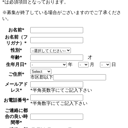
*
は必須項目となっております。
※募集が終了している場合がございますのでご了承くださ
い。
お名前
*
お名前（フ
リガナ）
*
性別
*
年齢
*
才
生年月日
*
年
月
日
ご住所
*
市区郡以下
メールアド
レス
*
*半角英数字にてご記入下さい
お電話番号
*
*半角数字にてご記入下さい
ご連絡に都
合の良い時
間帯
*