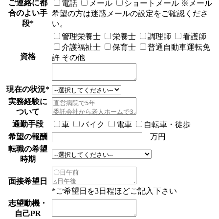
ご連絡に都
電話
メール
ショートメール
※メール
合のよい手
希望の方は迷惑メールの設定をご確認くださ
段
*
い。
管理栄養士
栄養士
調理師
看護師
介護福祉士
保育士
普通自動車運転免
資格
許
その他
現在の状況
*
実務経験に
ついて
通勤手段
車
バイク
電車
自転車・徒歩
希望の報酬
万円
転職の希望
時期
面接希望日
*ご希望日を3日程ほどご記入下さい
志望動機・
自己PR