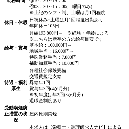
勤務時間
③10：30～19：00
④08：30～15：00(土曜日のみ)
※上記のシフト制、土曜は月1回程度
日祝休み+土曜は月1回程度出勤あり
休日・休暇
年間休日105日
月給193,800円～ ※経験・年齢による
※こちらは新卒の方の給与目安です
基本給：160,000円～
給与・賞与
地域手当：16.000円～
特殊業務手当：7,800円
補助加算手当：10,000円
各種社会保険完備
交通費規定支給
待遇・福利
昇給年1回
厚生
賞与年3回(4か月分)
※初年度は年2回(3か月分)
退職金制度あり
受動喫煙防
止措置の状
屋内原則禁煙
況
本求人は【栄養士・調理師求人ナビ】による