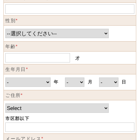
性別
*
年齢
*
才
生年月日
*
年
月
日
ご住所
*
市区郡以下
メールアドレス
*