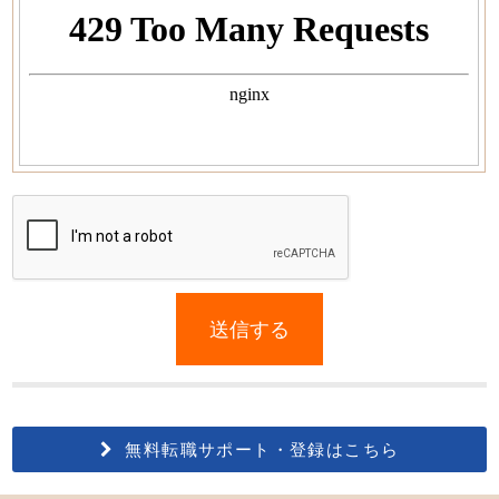
If
you
送信する
are
a
human,
ignore
this
無料転職サポート・登録はこちら
field