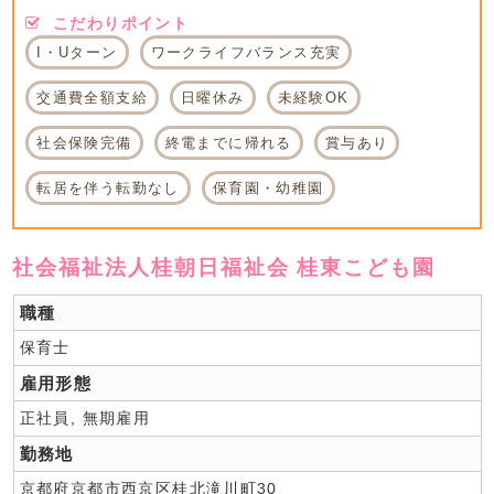
こだわりポイント
I・Uターン
ワークライフバランス充実
交通費全額支給
日曜休み
未経験OK
社会保険完備
終電までに帰れる
賞与あり
転居を伴う転勤なし
保育園・幼稚園
社会福祉法人桂朝日福祉会 桂東こども園
職種
保育士
雇用形態
正社員, 無期雇用
勤務地
京都府京都市西京区桂北滝川町30