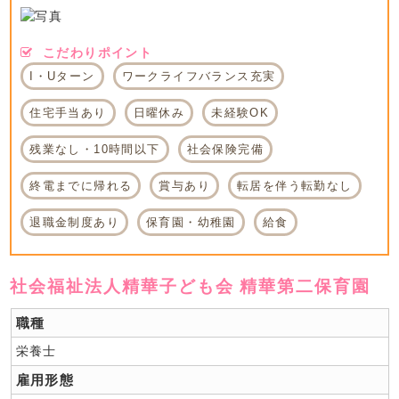
こだわりポイント
I・Uターン
ワークライフバランス充実
住宅手当あり
日曜休み
未経験OK
残業なし・10時間以下
社会保険完備
終電までに帰れる
賞与あり
転居を伴う転勤なし
退職金制度あり
保育園・幼稚園
給食
社会福祉法人精華子ども会 精華第二保育園
職種
栄養士
雇用形態