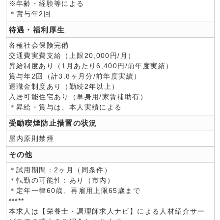
※年齢・経験等による
＊賞与年2回
待遇・福利厚生
各種社会保険完備
交通費実費支給（上限20,000円/月）
昇給制度あり（1月あたり6,400円/前年度実績）
賞与年2回（計3.8ヶ月分/前年度実績）
退職金制度あり（勤続2年以上）
入居可能住宅あり（単身用/家賃補助有）
＊昇給・賞与は、本人実績による
受動喫煙防止措置の状況
屋内原則禁煙
その他
＊試用期間：2ヶ月（同条件）
＊転勤の可能性：あり（市内）
＊定年一律60歳、再雇用上限65歳まで
*****
本求人は【栄養士・調理師求人ナビ】による人材紹介サー