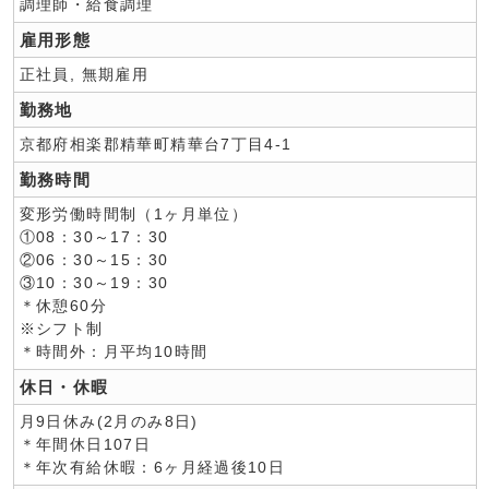
調理師・給食調理
雇用形態
正社員, 無期雇用
勤務地
京都府相楽郡精華町精華台7丁目4-1
勤務時間
変形労働時間制（1ヶ月単位）
①08：30～17：30
②06：30～15：30
③10：30～19：30
＊休憩60分
※シフト制
＊時間外：月平均10時間
休日・休暇
月9日休み(2月のみ8日)
＊年間休日107日
＊年次有給休暇：6ヶ月経過後10日