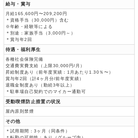
給与・賞与
月給165,600円〜209,200円
＊資格手当（30,000円）含む
※年齢・経験等による
＊別途：家族手当（3,000円～）
＊賞与年2回
待遇・福利厚生
各種社会保険完備
交通費実費支給（上限30,000円/月）
昇給制度あり（前年度実績：1月あたり1.30％〜）
賞与年2回（計4ヶ月分/前年度実績）
退職金制度あり（勤続3年以上）
＊駐車場自己契約でのマイカー通勤可
受動喫煙防止措置の状況
屋内原則禁煙
その他
＊試用期間：3ヶ月（同条件）
＊転勤の可能性：あり（グループ内）