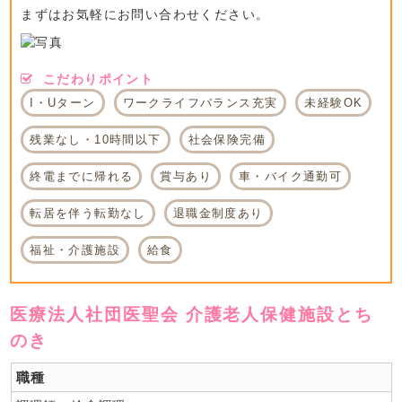
まずはお気軽にお問い合わせください。
こだわりポイント
I・Uターン
ワークライフバランス充実
未経験OK
残業なし・10時間以下
社会保険完備
終電までに帰れる
賞与あり
車・バイク通勤可
転居を伴う転勤なし
退職金制度あり
福祉・介護施設
給食
医療法人社団医聖会 介護老人保健施設とち
のき
職種