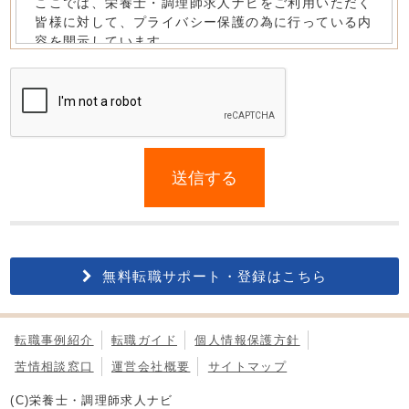
If
you
送信する
are
a
human,
ignore
this
無料転職サポート・登録はこちら
field
転職事例紹介
転職ガイド
個人情報保護方針
苦情相談窓口
運営会社概要
サイトマップ
(C)栄養士・調理師求人ナビ