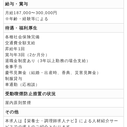
給与・賞与
月給187,000〜300,000円
※年齢・経験等による
待遇・福利厚生
各種社会保険完備
交通費全額支給
昇給年1回
賞与年3回（2か月分）
退職金制度あり（3年以上勤務の場合支給）
⾷事⼿当
慶弔⾒舞⾦（結婚・出産時、⾹典、災害⾒舞⾦）
制服貸与
車通勤（応相談）
受動喫煙防止措置の状況
屋内原則禁煙
その他
本求人は【栄養士・調理師求人ナビ】による人材紹介サー
ビスでの求人のご紹介となります。