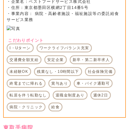
・企業名：ベストフードサービス株式会社
・住所：東京都墨田区横網2丁目14番5号
・事業内容： 病院・高齢者施設・福祉施設等の委託給食
サービス業務
こだわりポイント
I・Uターン
ワークライフバランス充実
交通費全額支給
安定企業
新卒・第二新卒求人
未経験OK
残業なし・10時間以下
社会保険完備
終電までに帰れる
賞与あり
車・バイク通勤可
転居を伴う転勤なし
退職金制度あり
週休2日
病院・クリニック
給食
東取手病院