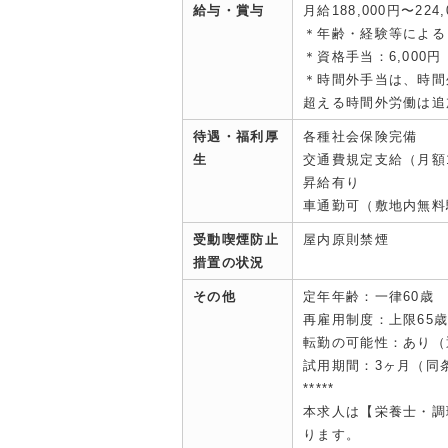
給与・賞与
月給188,000円〜224,
＊年齢・経験等による
＊資格手当：6,000円
＊時間外手当は、時間
超える時間外労働は追
待遇・福利厚
各種社会保険完備
生
交通費規定支給（月額1
昇給有り
車通勤可（敷地内無料
受動喫煙防止
屋内原則禁煙
措置の状況
その他
定年年齢：一律60歳
再雇用制度：上限65
転勤の可能性：あり（
試用期間：3ヶ月（同
*****
本求人は【栄養士・調
ります。