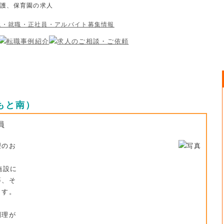
介護、保育園の求人
もと南）
員
理のお
施設に
等、そ
ます。
調理が