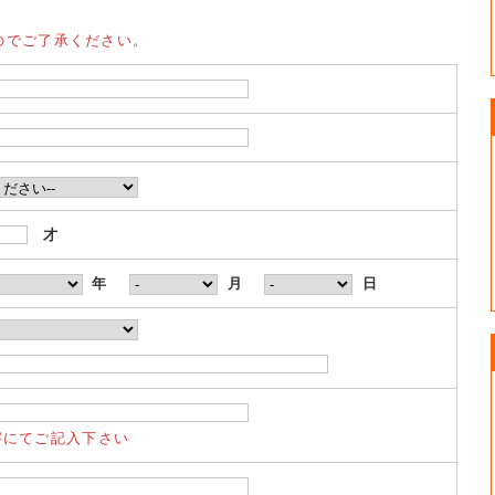
のでご了承ください。
才
年
月
日
字にてご記入下さい