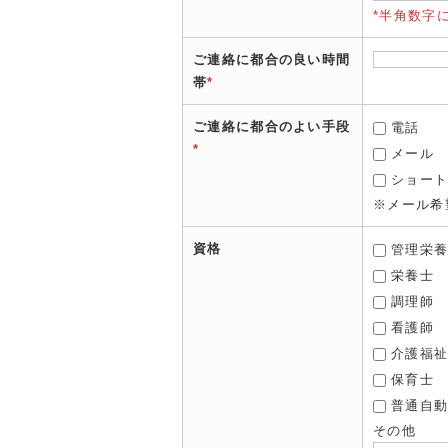
*半角数字
ご連絡に都合の良い時間
帯
*
ご連絡に都合のよい手段
電話
*
メール
ショー
※メール希
資格
管理栄
栄養士
調理師
看護師
介護福
保育士
普通自
その他