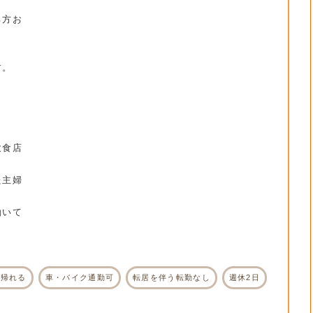
る方お
す。
。
飲食店
た主婦
働いて
に帰れる
車・バイク通勤可
転居を伴う転勤なし
週休2日