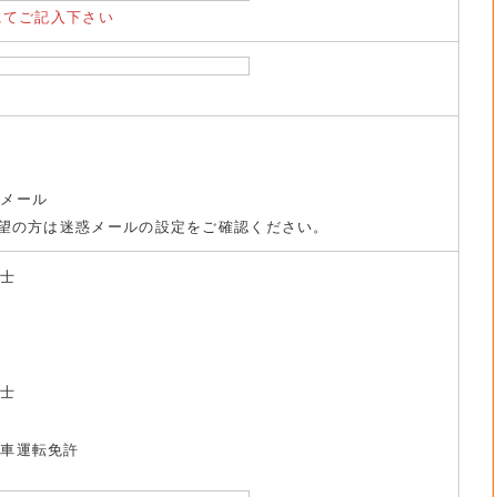
にてご記入下さい
トメール
望の方は迷惑メールの設定をご確認ください。
養士
祉士
動車運転免許