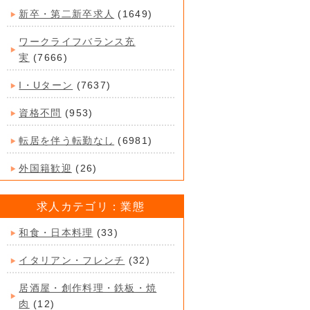
新卒・第二新卒求人
(1649)
ワークライフバランス充
実
(7666)
I・Uターン
(7637)
資格不問
(953)
転居を伴う転勤なし
(6981)
外国籍歓迎
(26)
求人カテゴリ：業態
和食・日本料理
(33)
イタリアン・フレンチ
(32)
居酒屋・創作料理・鉄板・焼
肉
(12)