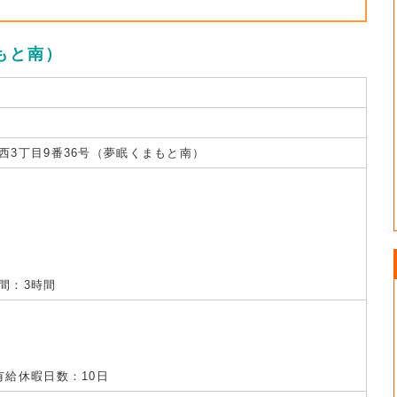
もと南）
西3丁目9番36号（夢眠くまもと南）
間：3時間
有給休暇日数：10日