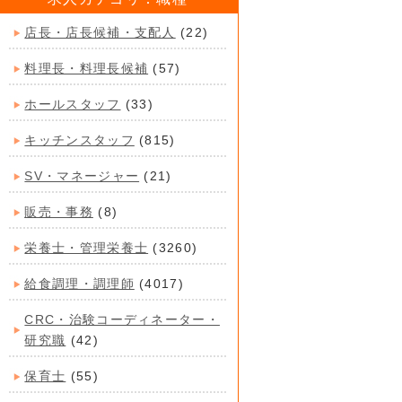
店長・店長候補・支配人
(22)
料理長・料理長候補
(57)
ホールスタッフ
(33)
キッチンスタッフ
(815)
SV・マネージャー
(21)
販売・事務
(8)
栄養士・管理栄養士
(3260)
給食調理・調理師
(4017)
CRC・治験コーディネーター・
研究職
(42)
保育士
(55)